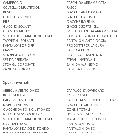
CAMPEGGIO
CASCHI DA ARRAMPICATA
COLTELLI E MULTITOOL
FASCE
BENDE
GIACCHE ANTIPIOGGIA
GIACCHE A VENTO
GIACCHE HARDSHELL
PILE
GIACCHE INVERNALI
GIACCHE ISOLANTI
GIACCHE SOFTSHELL
GUANTI & MUFFOLE
IMBRACATURE DA ARRAMPICATA
SOTTOTUTE E MAGLIONI DA SCI
LAMPADE FRONTALI E TASCABILI
TAPPETINI ISOLANTI
PANTALONI ANTIPIOGGIA
PANTALONI ZIP OFF
PRODOTTI PER LA CURA
CIASPOLE
SACCO A PELO
SCARPE-DA-TREKKING
SCARPE-ARRAMPICATA
SET DA FERRATA
STIVALI INVERNALI
STOVIGLIE E POSATE
ZAINI DA ALPINISMO
ZAINI DA GIORNO
ZAINI DA TREKKING
Sport invernali
ABBIGLIAMENTO DA SCI
CAPPUCCI SNOWBOARD
BOB E SLITTINI
CALZE DA SCI
CALZE & PANTOFOLE
CASCHI DA SCI E MASCHERE DA SCI
DISPOSITIVI-LVS
GIACCHE E GILET DA SCI
GIACCHE DA SCI E GILET DA SCI
GONNE TOTALI
GUANTI DA SNOWBOARD
HOCKEY-SU-GHIACCIO
SOTTOTUTE E MAGLIONI DA SCI
MAGLIE DA SCI DI FONDO
OCCHIALI DA SCI
PANTALONI DA SCI
PANTALONI DA SCI DI FONDO
PANTALONI DA SCI