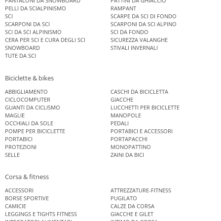
PANTALONI DA SNOWBOARD
PATTINI DA GHIACCIO
PELLI DA SCIALPINISMO
RAMPANT
SCI
SCARPE DA SCI DI FONDO
SCARPONI DA SCI
SCARPONI DA SCI ALPINO
SCI DA SCI ALPINISMO
SCI DA FONDO
CERA PER SCI E CURA DEGLI SCI
SICUREZZA VALANGHE
SNOWBOARD
STIVALI INVERNALI
TUTE DA SCI
Biciclette & bikes
ABBIGLIAMENTO
CASCHI DA BICICLETTA
CICLOCOMPUTER
GIACCHE
GUANTI DA CICLISMO
LUCCHETTI PER BICICLETTE
MAGLIE
MANOPOLE
OCCHIALI DA SOLE
PEDALI
POMPE PER BICICLETTE
PORTABICI E ACCESSORI
PORTABICI
PORTAPACCHI
PROTEZIONI
MONOPATTINO
SELLE
ZAINI DA BICI
Corsa & fitness
ACCESSORI
ATTREZZATURE-FITNESS
BORSE SPORTIVE
PUGILATO
CAMICIE
CALZE DA CORSA
LEGGINGS E TIGHTS FITNESS
GIACCHE E GILET