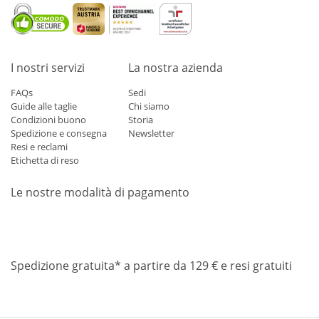
I nostri servizi
La nostra azienda
FAQs
Sedi
Guide alle taglie
Chi siamo
Condizioni buono
Storia
Spedizione e consegna
Newsletter
Resi e reclami
Etichetta di reso
Le nostre modalità di pagamento
Mastercard
Visa
Diners
Applepay
Amazon
Paypal
Klarn
Spedizione gratuita* a partire da 129 € e resi gratuiti