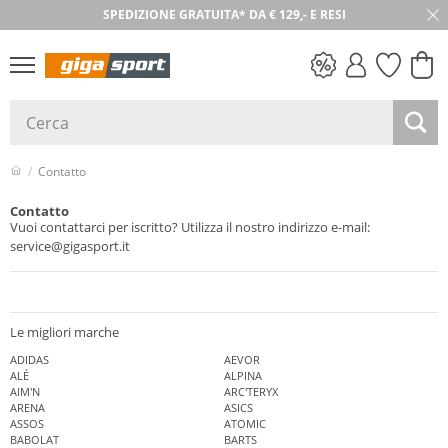
SPEDIZIONE GRATUITA* DA € 129,- E RESI
SALDI
Contatto
Contatto
Vuoi contattarci per iscritto? Utilizza il nostro indirizzo e-mail:
service@gigasport.it
Le migliori marche
ADIDAS
AEVOR
ALÉ
ALPINA
AIM'N
ARC'TERYX
ARENA
ASICS
ASSOS
ATOMIC
BABOLAT
BARTS