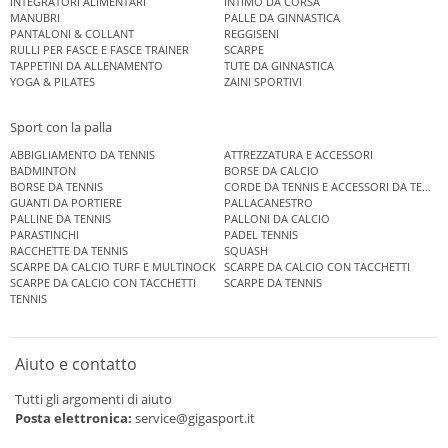
INTEGRATORI ALIMENTARI
INTIMO DA CORSA
MANUBRI
PALLE DA GINNASTICA
PANTALONI & COLLANT
REGGISENI
RULLI PER FASCE E FASCE TRAINER
SCARPE
TAPPETINI DA ALLENAMENTO
TUTE DA GINNASTICA
YOGA & PILATES
ZAINI SPORTIVI
Sport con la palla
ABBIGLIAMENTO DA TENNIS
ATTREZZATURA E ACCESSORI
BADMINTON
BORSE DA CALCIO
BORSE DA TENNIS
CORDE DA TENNIS E ACCESSORI DA TENNIS
GUANTI DA PORTIERE
PALLACANESTRO
PALLINE DA TENNIS
PALLONI DA CALCIO
PARASTINCHI
PADEL TENNIS
RACCHETTE DA TENNIS
SQUASH
SCARPE DA CALCIO TURF E MULTINOCK
SCARPE DA CALCIO CON TACCHETTI
SCARPE DA CALCIO CON TACCHETTI
SCARPE DA TENNIS
TENNIS
Aiuto e contatto
Tutti gli argomenti di aiuto
Posta elettronica:
service@gigasport.it