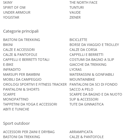
SKINY
THE NORTH FACE
SPIRIT OF OM
TUNTURI
UNDER ARMOUR
VAUDE
YOGISTAR
ZIENER
Categorie principali
BASTONI DA TREKKING
BICICLETTE
BIKINI
BORSE DA VIAGGIO E TROLLEY
CALZE E ACCESSORI
CALZE DA CORSA
CALZE & PANTOFOLE
CAPPELLI E BERRETTI
CAPPELLI E BERRETTI TOTALI
COSTUMI DA BAGNO A SLIP
E-BIKE
GIACCHE DA TREKKING
INFRADITO
LYCRAS
MARSUPI PER BAMBINI
MATERASSINI & GONFIABILI
MOBILI DA CAMPEGGIO
MOUNTAINBIKE
OROLOGI SPORTIVI E FITNESS TRACKER
PANTALONI DA SCI DI FONDO
PANTALONI & SHORTS
SACCO A PELO
SCARPE
SCARPE DA BAGNO E DA NUOTO
MONOPATTINO
SUP & ACCESSORI
TAPPETINI DA YOGA E ACCESSORI
TUTE DA GINNASTICA
ABITI E TUNICHE
Sport outdoor
ACCESSORI PER ZAINI E DRYBAG
ARRAMPICATA
BASTONI DA TREKKING
CALZE & PANTOFOLE