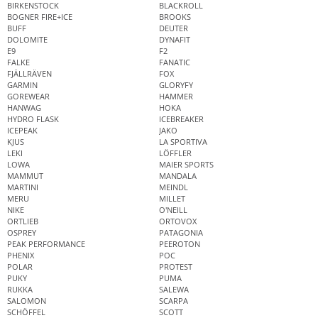
BIRKENSTOCK
BLACKROLL
BOGNER FIRE+ICE
BROOKS
BUFF
DEUTER
DOLOMITE
DYNAFIT
E9
F2
FALKE
FANATIC
FJÄLLRÄVEN
FOX
GARMIN
GLORYFY
GOREWEAR
HAMMER
HANWAG
HOKA
HYDRO FLASK
ICEBREAKER
ICEPEAK
JAKO
KJUS
LA SPORTIVA
LEKI
LÖFFLER
LOWA
MAIER SPORTS
MAMMUT
MANDALA
MARTINI
MEINDL
MERU
MILLET
NIKE
O'NEILL
ORTLIEB
ORTOVOX
OSPREY
PATAGONIA
PEAK PERFORMANCE
PEEROTON
PHENIX
POC
POLAR
PROTEST
PUKY
PUMA
RUKKA
SALEWA
SALOMON
SCARPA
SCHÖFFEL
SCOTT