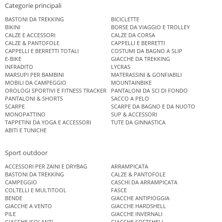
Categorie principali
BASTONI DA TREKKING
BICICLETTE
BIKINI
BORSE DA VIAGGIO E TROLLEY
CALZE E ACCESSORI
CALZE DA CORSA
CALZE & PANTOFOLE
CAPPELLI E BERRETTI
CAPPELLI E BERRETTI TOTALI
COSTUMI DA BAGNO A SLIP
E-BIKE
GIACCHE DA TREKKING
INFRADITO
LYCRAS
MARSUPI PER BAMBINI
MATERASSINI & GONFIABILI
MOBILI DA CAMPEGGIO
MOUNTAINBIKE
OROLOGI SPORTIVI E FITNESS TRACKER
PANTALONI DA SCI DI FONDO
PANTALONI & SHORTS
SACCO A PELO
SCARPE
SCARPE DA BAGNO E DA NUOTO
MONOPATTINO
SUP & ACCESSORI
TAPPETINI DA YOGA E ACCESSORI
TUTE DA GINNASTICA
ABITI E TUNICHE
Sport outdoor
ACCESSORI PER ZAINI E DRYBAG
ARRAMPICATA
BASTONI DA TREKKING
CALZE & PANTOFOLE
CAMPEGGIO
CASCHI DA ARRAMPICATA
COLTELLI E MULTITOOL
FASCE
BENDE
GIACCHE ANTIPIOGGIA
GIACCHE A VENTO
GIACCHE HARDSHELL
PILE
GIACCHE INVERNALI
GIACCHE ISOLANTI
GIACCHE SOFTSHELL