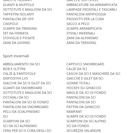
GUANTI & MUFFOLE
IMBRACATURE DA ARRAMPICATA
SOTTOTUTE E MAGLIONI DA SCI
LAMPADE FRONTALI E TASCABILI
TAPPETINI ISOLANTI
PANTALONI ANTIPIOGGIA
PANTALONI ZIP OFF
PRODOTTI PER LA CURA
CIASPOLE
SACCO A PELO
SCARPE-DA-TREKKING
SCARPE-ARRAMPICATA
SET DA FERRATA
STIVALI INVERNALI
STOVIGLIE E POSATE
ZAINI DA ALPINISMO
ZAINI DA GIORNO
ZAINI DA TREKKING
Sport invernali
ABBIGLIAMENTO DA SCI
CAPPUCCI SNOWBOARD
BOB E SLITTINI
CALZE DA SCI
CALZE & PANTOFOLE
CASCHI DA SCI E MASCHERE DA SCI
DISPOSITIVI-LVS
GIACCHE E GILET DA SCI
GIACCHE DA SCI E GILET DA SCI
GONNE TOTALI
GUANTI DA SNOWBOARD
HOCKEY-SU-GHIACCIO
SOTTOTUTE E MAGLIONI DA SCI
MAGLIE DA SCI DI FONDO
OCCHIALI DA SCI
PANTALONI DA SCI
PANTALONI DA SCI DI FONDO
PANTALONI DA SCI
PANTALONI DA SNOWBOARD
PATTINI DA GHIACCIO
PELLI DA SCIALPINISMO
RAMPANT
SCI
SCARPE DA SCI DI FONDO
SCARPONI DA SCI
SCARPONI DA SCI ALPINO
SCI DA SCI ALPINISMO
SCI DA FONDO
CERA PER SCI E CURA DEGLI SCI
SICUREZZA VALANGHE