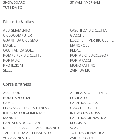
SNOWBOARD
STIVALI INVERNALI
TUTE DA SCI
Biciclette & bikes
ABBIGLIAMENTO
CASCHI DA BICICLETTA
CICLOCOMPUTER
GIACCHE
GUANTI DA CICLISMO
LUCCHETTI PER BICICLETTE
MAGLIE
MANOPOLE
OCCHIALI DA SOLE
PEDALI
POMPE PER BICICLETTE
PORTABICI E ACCESSORI
PORTABICI
PORTAPACCHI
PROTEZIONI
MONOPATTINO
SELLE
ZAINI DA BICI
Corsa & fitness
ACCESSORI
ATTREZZATURE-FITNESS
BORSE SPORTIVE
PUGILATO
CAMICIE
CALZE DA CORSA
LEGGINGS E TIGHTS FITNESS
GIACCHE E GILET
INTEGRATORI ALIMENTARI
INTIMO DA CORSA
MANUBRI
PALLE DA GINNASTICA
PANTALONI & COLLANT
REGGISENI
RULLI PER FASCE E FASCE TRAINER
SCARPE
TAPPETINI DA ALLENAMENTO
TUTE DA GINNASTICA
YOGA & PILATES
ZAINI SPORTIVI