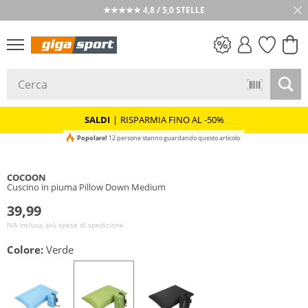
★★★★★ 4,8 / 5,0 STELLE
SALDI
SALDI
|
RISPARMIA FINO AL -50%
Popolare!
12 persone stanno guardando questo articolo
COCOON
Cuscino in piuma Pillow Down Medium
39,99
IVA inclusa, più spese di spedizione
Colore:
Verde