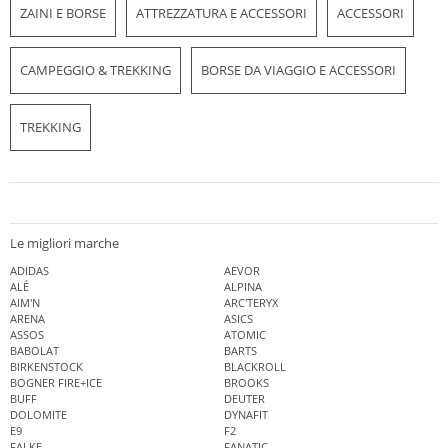
ZAINI E BORSE
ATTREZZATURA E ACCESSORI
ACCESSORI
CAMPEGGIO & TREKKING
BORSE DA VIAGGIO E ACCESSORI
TREKKING
Le migliori marche
ADIDAS
AEVOR
ALÉ
ALPINA
AIM'N
ARC'TERYX
ARENA
ASICS
ASSOS
ATOMIC
BABOLAT
BARTS
BIRKENSTOCK
BLACKROLL
BOGNER FIRE+ICE
BROOKS
BUFF
DEUTER
DOLOMITE
DYNAFIT
E9
F2
FALKE
FANATIC