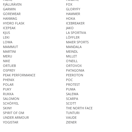
FJÄLLRÄVEN
FOX
GARMIN
GLORYFY
GOREWEAR
HAMMER
HANWAG
HOKA
HYDRO FLASK
ICEBREAKER
ICEPEAK
JAKO
KJUS
LA SPORTIVA
LEKI
LÖFFLER
LOWA
MAIER SPORTS
MAMMUT
MANDALA
MARTINI
MEINDL
MERU
MILLET
NIKE
O'NEILL
ORTLIEB
ORTOVOX
OSPREY
PATAGONIA
PEAK PERFORMANCE
PEEROTON
PHENIX
POC
POLAR
PROTEST
PUKY
PUMA
RUKKA
SALEWA
SALOMON
SCARPA
SCHÖFFEL
SCOTT
SKINY
THE NORTH FACE
SPIRIT OF OM
TUNTURI
UNDER ARMOUR
VAUDE
YOGISTAR
ZIENER