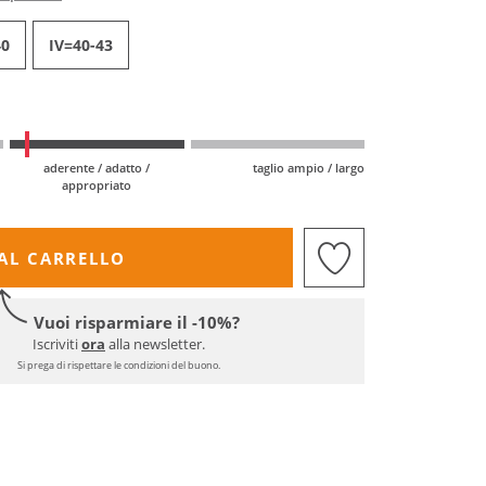
40
IV=40-43
aderente / adatto /
taglio ampio / largo
appropriato
AL CARRELLO
Vuoi risparmiare il -10%?
Iscriviti
ora
alla newsletter.
Si prega di rispettare le condizioni del buono.