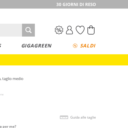
30 GIORNI DI RESO
S
GIGAGREEN
SALDI
, taglio medio
one
Guida alle taglie
ta per me?