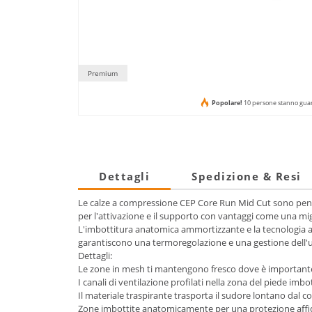
Premium
Popolare!
10 persone stanno guar
Dettagli
Spedizione & Resi
Le calze a compressione CEP Core Run Mid Cut sono pensa
per l'attivazione e il supporto con vantaggi come una migl
L'imbottitura anatomica ammortizzante e la tecnologia ant
garantiscono una termoregolazione e una gestione dell'u
Dettagli:
Le zone in mesh ti mantengono fresco dove è important
I canali di ventilazione profilati nella zona del piede im
Il materiale traspirante trasporta il sudore lontano dal 
Zone imbottite anatomicamente per una protezione affid