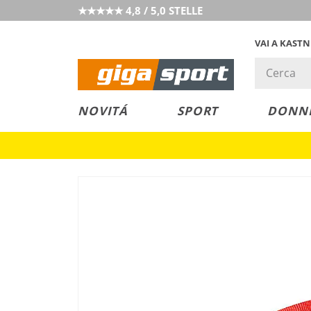
★★★★★ 4,8 / 5,0 STELLE
VAI A KAST
PREZZO &
SALDI
NOVITÁ
SPORT
DONN
VALORE