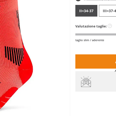
II=34-37
III=37-
Valutazione taglie:
?
taglio slim / aderente