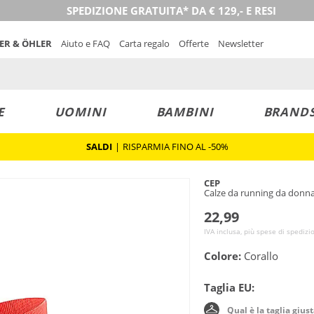
SPEDIZIONE GRATUITA* DA € 129,- E RESI
NER & ÖHLER
Aiuto e FAQ
Carta regalo
Offerte
Newsletter
E
UOMINI
BAMBINI
BRAND
SALDI
|
RISPARMIA FINO AL -50%
CEP
Calze da running da donna
22,99
IVA inclusa, più spese di spedizi
Colore:
Corallo
Taglia EU:
Qual è la taglia gius