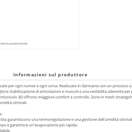
dando questo articolo
Informazioni sul produttore
te per ogni runner e ogni corsa. Realizzate in Germania con un processo a m
iore stabilizzazione di articolazioni e muscoli e una vestibilità aderente pe
iscivolo 3D offrono maggiore comfort e controllo. Zone in mesh strategiche, 
midità ottimali.
e.
bottita garantiscono una termoregolazione e una gestione dell'umidità ottimal
corpo e garantisce un'evaporazione più rapida.
abile.