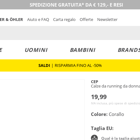
SPEDIZIONE GRATUITA* DA € 129,- E RESI
NER & ÖHLER
Aiuto e FAQ
Carta regalo
Offerte
Newsletter
E
UOMINI
BAMBINI
BRAND
SALDI
|
RISPARMIA FINO AL -50%
CEP
Calze da running da don
19,99
IVA inclusa, più spese di spedizi
Colore:
Corallo
Taglia EU:
Qual è la taglia gius