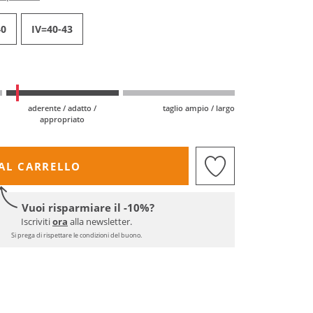
40
IV=40-43
aderente / adatto /
taglio ampio / largo
appropriato
AL CARRELLO
Vuoi risparmiare il -10%?
Iscriviti
ora
alla newsletter.
Si prega di rispettare le condizioni del buono.