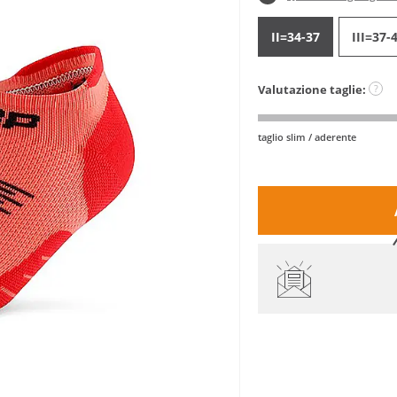
II=34-37
III=37-
Valutazione taglie:
?
taglio slim / aderente