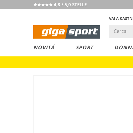
★★★★★ 4,8 / 5,0 STELLE
VAI A KAST
PREZZO &
SALDI
NOVITÁ
SPORT
DONN
VALORE