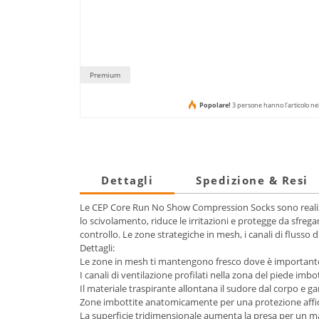
Premium
Popolare!
3 persone hanno l'articolo ne
Dettagli
Spedizione & Resi
Le CEP Core Run No Show Compression Socks sono realizzat
lo scivolamento, riduce le irritazioni e protegge da sfr
controllo. Le zone strategiche in mesh, i canali di flusso
Dettagli:
Le zone in mesh ti mantengono fresco dove è important
I canali di ventilazione profilati nella zona del piede im
Il materiale traspirante allontana il sudore dal corpo e g
Zone imbottite anatomicamente per una protezione affid
La superficie tridimensionale aumenta la presa per un ma