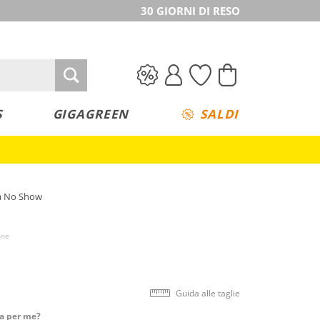
30 GIORNI DI RESO
S
GIGAGREEN
SALDI
na No Show
one
Guida alle taglie
ta per me?