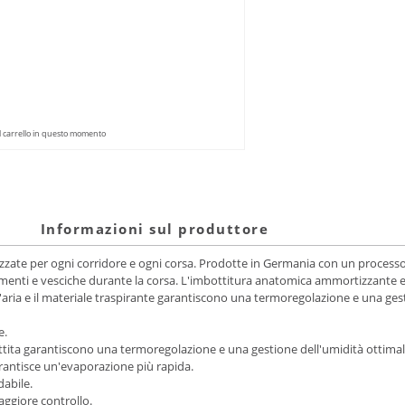
l carrello in questo momento
Informazioni sul produttore
e per ogni corridore e ogni corsa. Prodotte in Germania con un processo a 
egamenti e vesciche durante la corsa. L'imbottitura anatomica ammortizzante 
 d'aria e il materiale traspirante garantiscono una termoregolazione e una gest
e.
bottita garantiscono una termoregolazione e una gestione dell'umidità ottimal
arantisce un'evaporazione più rapida.
abile.
ggiore controllo.