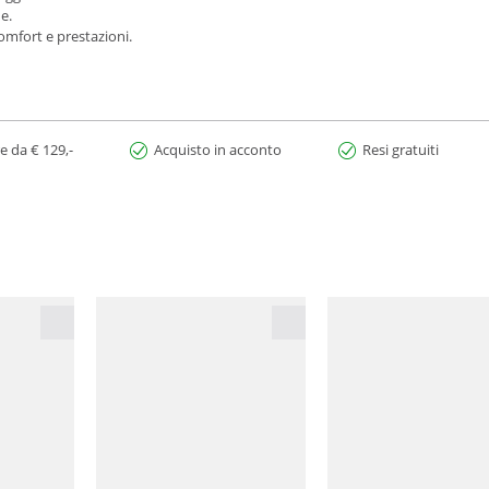
e.
omfort e prestazioni.
e da € 129,-
Acquisto in acconto
Resi gratuiti