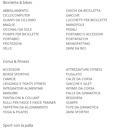
Biciclette & bikes
ABBIGLIAMENTO
CASCHI DA BICICLETTA
CICLOCOMPUTER
GIACCHE
GUANTI DA CICLISMO
LUCCHETTI PER BICICLETTE
MAGLIE
MANOPOLE
OCCHIALI DA SOLE
PEDALI
POMPE PER BICICLETTE
PORTABICI E ACCESSORI
PORTABICI
PORTAPACCHI
PROTEZIONI
MONOPATTINO
SELLE
ZAINI DA BICI
Corsa & fitness
ACCESSORI
ATTREZZATURE-FITNESS
BORSE SPORTIVE
PUGILATO
CAMICIE
CALZE DA CORSA
LEGGINGS E TIGHTS FITNESS
GIACCHE E GILET
INTEGRATORI ALIMENTARI
INTIMO DA CORSA
MANUBRI
PALLE DA GINNASTICA
PANTALONI & COLLANT
REGGISENI
RULLI PER FASCE E FASCE TRAINER
SCARPE
TAPPETINI DA ALLENAMENTO
TUTE DA GINNASTICA
YOGA & PILATES
ZAINI SPORTIVI
Sport con la palla