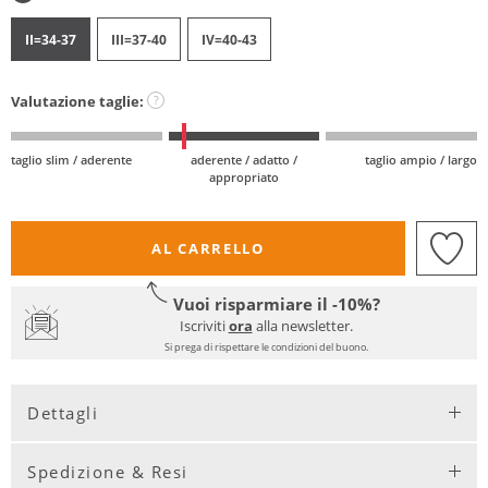
II=34-37
III=37-40
IV=40-43
Valutazione taglie:
?
taglio slim / aderente
aderente / adatto /
taglio ampio / largo
appropriato
AL CARRELLO
Vuoi risparmiare il -10%?
Iscriviti
ora
alla newsletter.
Si prega di rispettare le condizioni del buono.
Dettagli
Spedizione & Resi