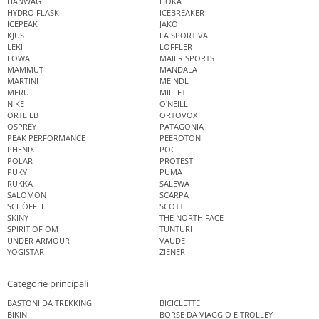
HANWAG
HOKA
HYDRO FLASK
ICEBREAKER
ICEPEAK
JAKO
KJUS
LA SPORTIVA
LEKI
LÖFFLER
LOWA
MAIER SPORTS
MAMMUT
MANDALA
MARTINI
MEINDL
MERU
MILLET
NIKE
O'NEILL
ORTLIEB
ORTOVOX
OSPREY
PATAGONIA
PEAK PERFORMANCE
PEEROTON
PHENIX
POC
POLAR
PROTEST
PUKY
PUMA
RUKKA
SALEWA
SALOMON
SCARPA
SCHÖFFEL
SCOTT
SKINY
THE NORTH FACE
SPIRIT OF OM
TUNTURI
UNDER ARMOUR
VAUDE
YOGISTAR
ZIENER
Categorie principali
BASTONI DA TREKKING
BICICLETTE
BIKINI
BORSE DA VIAGGIO E TROLLEY