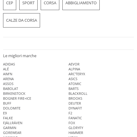
CEP
SPORT
CORSA
ABBIGLIAMENTO
CALZE DA CORSA
Le migliori marche
ADIDAS
AEVOR
ALÉ
ALPINA
AIM'N
ARC'TERYX
ARENA
ASICS
ASSOS
ATOMIC
BABOLAT
BARTS
BIRKENSTOCK
BLACKROLL
BOGNER FIRE+ICE
BROOKS
BUFF
DEUTER
DOLOMITE
DYNAFIT
E9
F2
FALKE
FANATIC
FJÄLLRÄVEN
FOX
GARMIN
GLORYFY
GOREWEAR
HAMMER