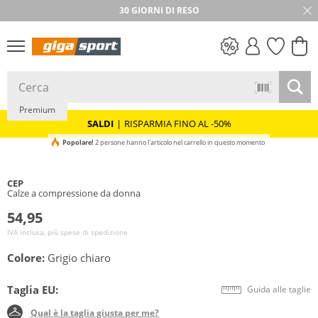
30 GIORNI DI RESO
SALDI
Premium
SALDI
|
RISPARMIA FINO AL -50%
Popolare!
2 persone hanno l'articolo nel carrello in questo momento
CEP
Calze a compressione da donna
54,95
IVA inclusa, più spese di spedizione
Colore:
Grigio chiaro
Taglia EU:
Guida alle taglie
Qual è la taglia giusta per me?