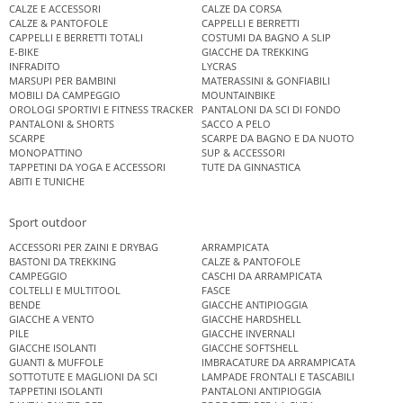
CALZE E ACCESSORI
CALZE DA CORSA
CALZE & PANTOFOLE
CAPPELLI E BERRETTI
CAPPELLI E BERRETTI TOTALI
COSTUMI DA BAGNO A SLIP
E-BIKE
GIACCHE DA TREKKING
INFRADITO
LYCRAS
MARSUPI PER BAMBINI
MATERASSINI & GONFIABILI
MOBILI DA CAMPEGGIO
MOUNTAINBIKE
OROLOGI SPORTIVI E FITNESS TRACKER
PANTALONI DA SCI DI FONDO
PANTALONI & SHORTS
SACCO A PELO
SCARPE
SCARPE DA BAGNO E DA NUOTO
MONOPATTINO
SUP & ACCESSORI
TAPPETINI DA YOGA E ACCESSORI
TUTE DA GINNASTICA
ABITI E TUNICHE
Sport outdoor
ACCESSORI PER ZAINI E DRYBAG
ARRAMPICATA
BASTONI DA TREKKING
CALZE & PANTOFOLE
CAMPEGGIO
CASCHI DA ARRAMPICATA
COLTELLI E MULTITOOL
FASCE
BENDE
GIACCHE ANTIPIOGGIA
GIACCHE A VENTO
GIACCHE HARDSHELL
PILE
GIACCHE INVERNALI
GIACCHE ISOLANTI
GIACCHE SOFTSHELL
GUANTI & MUFFOLE
IMBRACATURE DA ARRAMPICATA
SOTTOTUTE E MAGLIONI DA SCI
LAMPADE FRONTALI E TASCABILI
TAPPETINI ISOLANTI
PANTALONI ANTIPIOGGIA