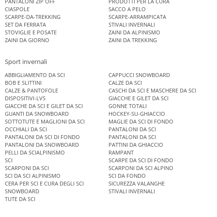
PANTALONI ZIP OFF
PRODOTTI PER LA CURA
CIASPOLE
SACCO A PELO
SCARPE-DA-TREKKING
SCARPE-ARRAMPICATA
SET DA FERRATA
STIVALI INVERNALI
STOVIGLIE E POSATE
ZAINI DA ALPINISMO
ZAINI DA GIORNO
ZAINI DA TREKKING
Sport invernali
ABBIGLIAMENTO DA SCI
CAPPUCCI SNOWBOARD
BOB E SLITTINI
CALZE DA SCI
CALZE & PANTOFOLE
CASCHI DA SCI E MASCHERE DA SCI
DISPOSITIVI-LVS
GIACCHE E GILET DA SCI
GIACCHE DA SCI E GILET DA SCI
GONNE TOTALI
GUANTI DA SNOWBOARD
HOCKEY-SU-GHIACCIO
SOTTOTUTE E MAGLIONI DA SCI
MAGLIE DA SCI DI FONDO
OCCHIALI DA SCI
PANTALONI DA SCI
PANTALONI DA SCI DI FONDO
PANTALONI DA SCI
PANTALONI DA SNOWBOARD
PATTINI DA GHIACCIO
PELLI DA SCIALPINISMO
RAMPANT
SCI
SCARPE DA SCI DI FONDO
SCARPONI DA SCI
SCARPONI DA SCI ALPINO
SCI DA SCI ALPINISMO
SCI DA FONDO
CERA PER SCI E CURA DEGLI SCI
SICUREZZA VALANGHE
SNOWBOARD
STIVALI INVERNALI
TUTE DA SCI