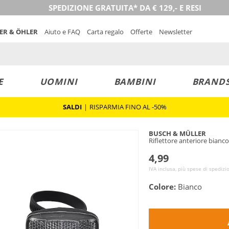
SPEDIZIONE GRATUITA* DA € 129,- E RESI
NER & ÖHLER
Aiuto e FAQ
Carta regalo
Offerte
Newsletter
E
UOMINI
BAMBINI
BRAND
SALDI
|
RISPARMIA FINO AL -50%
BUSCH & MÜLLER
Riflettore anteriore bianco
4,99
IVA inclusa, più spese di spedizi
Colore:
Bianco