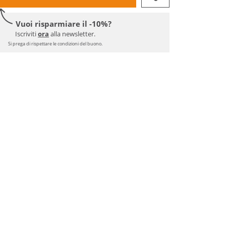
Vuoi risparmiare il -10%?
Iscriviti
ora
alla newsletter.
Si prega di rispettare le condizioni del buono.