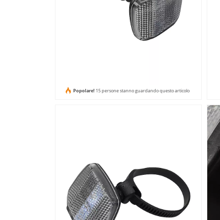
Popolare!
15 persone stanno guardando questo articolo