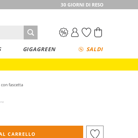
30 GIORNI DI RESO
S
GIGAGREEN
SALDI
 con fascetta
one
AL CARRELLO