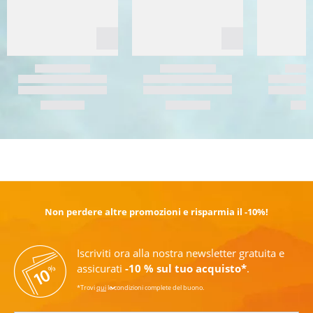
SCOPRI DI PIÙ
Non perdere altre promozioni e risparmia il -10%!
Iscriviti ora alla nostra newsletter gratuita e
assicurati
-10 % sul tuo acquisto*
.
*Trovi
qui
le condizioni complete del buono.