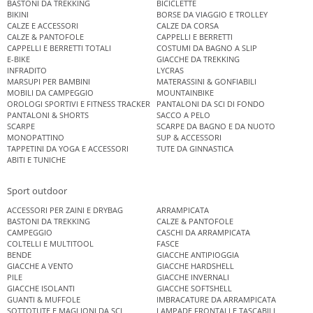
BASTONI DA TREKKING
BICICLETTE
BIKINI
BORSE DA VIAGGIO E TROLLEY
CALZE E ACCESSORI
CALZE DA CORSA
CALZE & PANTOFOLE
CAPPELLI E BERRETTI
CAPPELLI E BERRETTI TOTALI
COSTUMI DA BAGNO A SLIP
E-BIKE
GIACCHE DA TREKKING
INFRADITO
LYCRAS
MARSUPI PER BAMBINI
MATERASSINI & GONFIABILI
MOBILI DA CAMPEGGIO
MOUNTAINBIKE
OROLOGI SPORTIVI E FITNESS TRACKER
PANTALONI DA SCI DI FONDO
PANTALONI & SHORTS
SACCO A PELO
SCARPE
SCARPE DA BAGNO E DA NUOTO
MONOPATTINO
SUP & ACCESSORI
TAPPETINI DA YOGA E ACCESSORI
TUTE DA GINNASTICA
ABITI E TUNICHE
Sport outdoor
ACCESSORI PER ZAINI E DRYBAG
ARRAMPICATA
BASTONI DA TREKKING
CALZE & PANTOFOLE
CAMPEGGIO
CASCHI DA ARRAMPICATA
COLTELLI E MULTITOOL
FASCE
BENDE
GIACCHE ANTIPIOGGIA
GIACCHE A VENTO
GIACCHE HARDSHELL
PILE
GIACCHE INVERNALI
GIACCHE ISOLANTI
GIACCHE SOFTSHELL
GUANTI & MUFFOLE
IMBRACATURE DA ARRAMPICATA
SOTTOTUTE E MAGLIONI DA SCI
LAMPADE FRONTALI E TASCABILI