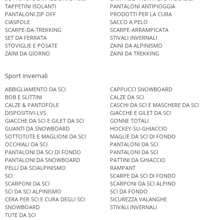
TAPPETINI ISOLANTI
PANTALONI ANTIPIOGGIA
PANTALONI ZIP OFF
PRODOTTI PER LA CURA
CIASPOLE
SACCO A PELO
SCARPE-DA-TREKKING
SCARPE-ARRAMPICATA
SET DA FERRATA
STIVALI INVERNALI
STOVIGLIE E POSATE
ZAINI DA ALPINISMO
ZAINI DA GIORNO
ZAINI DA TREKKING
Sport invernali
ABBIGLIAMENTO DA SCI
CAPPUCCI SNOWBOARD
BOB E SLITTINI
CALZE DA SCI
CALZE & PANTOFOLE
CASCHI DA SCI E MASCHERE DA SCI
DISPOSITIVI-LVS
GIACCHE E GILET DA SCI
GIACCHE DA SCI E GILET DA SCI
GONNE TOTALI
GUANTI DA SNOWBOARD
HOCKEY-SU-GHIACCIO
SOTTOTUTE E MAGLIONI DA SCI
MAGLIE DA SCI DI FONDO
OCCHIALI DA SCI
PANTALONI DA SCI
PANTALONI DA SCI DI FONDO
PANTALONI DA SCI
PANTALONI DA SNOWBOARD
PATTINI DA GHIACCIO
PELLI DA SCIALPINISMO
RAMPANT
SCI
SCARPE DA SCI DI FONDO
SCARPONI DA SCI
SCARPONI DA SCI ALPINO
SCI DA SCI ALPINISMO
SCI DA FONDO
CERA PER SCI E CURA DEGLI SCI
SICUREZZA VALANGHE
SNOWBOARD
STIVALI INVERNALI
TUTE DA SCI