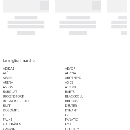
Le migliori marche
ADIDAS
AEVOR
ALÉ
ALPINA
AIM'N
ARC'TERYX
ARENA
ASICS
ASSOS
ATOMIC
BABOLAT
BARTS
BIRKENSTOCK
BLACKROLL
BOGNER FIRE+ICE
BROOKS
BUFF
DEUTER
DOLOMITE
DYNAFIT
E9
F2
FALKE
FANATIC
FJÄLLRÄVEN
FOX
GARMIN
GLORYFY