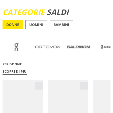
SCOPRI ORA
CATEGORIE
SALDI
DONNE
UOMINI
BAMBINI
OUTDOOR
RUNN
PER DONNE
SCOPRI DI PIÙ