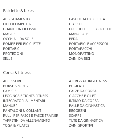
Biciclette & bikes
ABBIGLIAMENTO
CASCHI DA BICICLETTA
CICLOCOMPUTER
GIACCHE
GUANTI DA CICLISMO
LUCCHETTI PER BICICLETTE
MAGLIE
MANOPOLE
OCCHIALI DA SOLE
PEDALI
POMPE PER BICICLETTE
PORTABICI E ACCESSORI
PORTABICI
PORTAPACCHI
PROTEZIONI
MONOPATTINO
SELLE
ZAINI DA BICI
Corsa & fitness
ACCESSORI
ATTREZZATURE-FITNESS
BORSE SPORTIVE
PUGILATO
CAMICIE
CALZE DA CORSA
LEGGINGS E TIGHTS FITNESS
GIACCHE E GILET
INTEGRATORI ALIMENTARI
INTIMO DA CORSA
MANUBRI
PALLE DA GINNASTICA
PANTALONI & COLLANT
REGGISENI
RULLI PER FASCE E FASCE TRAINER
SCARPE
TAPPETINI DA ALLENAMENTO
TUTE DA GINNASTICA
YOGA & PILATES
ZAINI SPORTIVI