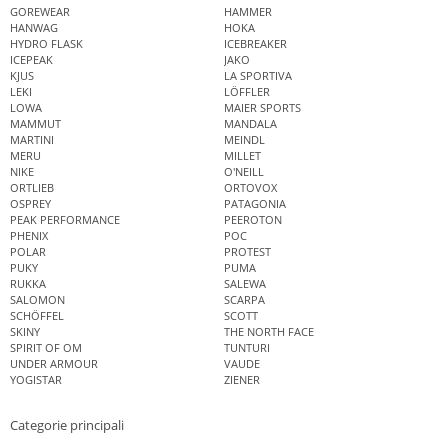
GOREWEAR
HAMMER
HANWAG
HOKA
HYDRO FLASK
ICEBREAKER
ICEPEAK
JAKO
KJUS
LA SPORTIVA
LEKI
LÖFFLER
LOWA
MAIER SPORTS
MAMMUT
MANDALA
MARTINI
MEINDL
MERU
MILLET
NIKE
O'NEILL
ORTLIEB
ORTOVOX
OSPREY
PATAGONIA
PEAK PERFORMANCE
PEEROTON
PHENIX
POC
POLAR
PROTEST
PUKY
PUMA
RUKKA
SALEWA
SALOMON
SCARPA
SCHÖFFEL
SCOTT
SKINY
THE NORTH FACE
SPIRIT OF OM
TUNTURI
UNDER ARMOUR
VAUDE
YOGISTAR
ZIENER
Categorie principali