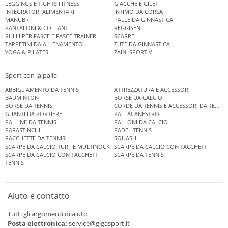
LEGGINGS E TIGHTS FITNESS
GIACCHE E GILET
INTEGRATORI ALIMENTARI
INTIMO DA CORSA
MANUBRI
PALLE DA GINNASTICA
PANTALONI & COLLANT
REGGISENI
RULLI PER FASCE E FASCE TRAINER
SCARPE
TAPPETINI DA ALLENAMENTO
TUTE DA GINNASTICA
YOGA & PILATES
ZAINI SPORTIVI
Sport con la palla
ABBIGLIAMENTO DA TENNIS
ATTREZZATURA E ACCESSORI
BADMINTON
BORSE DA CALCIO
BORSE DA TENNIS
CORDE DA TENNIS E ACCESSORI DA TENNIS
GUANTI DA PORTIERE
PALLACANESTRO
PALLINE DA TENNIS
PALLONI DA CALCIO
PARASTINCHI
PADEL TENNIS
RACCHETTE DA TENNIS
SQUASH
SCARPE DA CALCIO TURF E MULTINOCK
SCARPE DA CALCIO CON TACCHETTI
SCARPE DA CALCIO CON TACCHETTI
SCARPE DA TENNIS
TENNIS
Aiuto e contatto
Tutti gli argomenti di aiuto
Posta elettronica:
service@gigasport.it