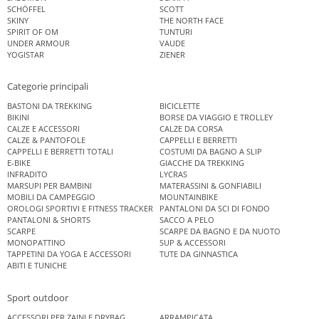
SCHÖFFEL
SCOTT
SKINY
THE NORTH FACE
SPIRIT OF OM
TUNTURI
UNDER ARMOUR
VAUDE
YOGISTAR
ZIENER
Categorie principali
BASTONI DA TREKKING
BICICLETTE
BIKINI
BORSE DA VIAGGIO E TROLLEY
CALZE E ACCESSORI
CALZE DA CORSA
CALZE & PANTOFOLE
CAPPELLI E BERRETTI
CAPPELLI E BERRETTI TOTALI
COSTUMI DA BAGNO A SLIP
E-BIKE
GIACCHE DA TREKKING
INFRADITO
LYCRAS
MARSUPI PER BAMBINI
MATERASSINI & GONFIABILI
MOBILI DA CAMPEGGIO
MOUNTAINBIKE
OROLOGI SPORTIVI E FITNESS TRACKER
PANTALONI DA SCI DI FONDO
PANTALONI & SHORTS
SACCO A PELO
SCARPE
SCARPE DA BAGNO E DA NUOTO
MONOPATTINO
SUP & ACCESSORI
TAPPETINI DA YOGA E ACCESSORI
TUTE DA GINNASTICA
ABITI E TUNICHE
Sport outdoor
ACCESSORI PER ZAINI E DRYBAG
ARRAMPICATA