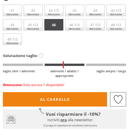
41
42
42 1/2
43
44
44 1/2
Alternative
Alternative
Alternative
Alternative
Alternative
Alternative
45
45 1/2
46
46 1/2
47 1/2
48 1/2
Alternative
Alternative
Alternative
Alternative
Alternative
49 1/2
Alternative
Valutazione taglie:
?
taglio slim / aderente
aderente / adatto /
taglio ampio / largo
appropriato
Attenzione:
Solo ancora 1 disponibile!
AL CARRELLO
Vuoi risparmiare il -10%?
Iscriviti
ora
alla newsletter.
Si prega di rispettare le condizioni del buono.