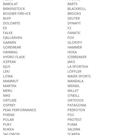
BABOLAT
BARTS
BIRKENSTOCK
BLACKROLL
BOGNER FIRE+ICE
BROOKS
BUFF
DEUTER
DOLOMITE
DYNAFIT
E9
F2
FALKE
FANATIC
FJÄLLRÄVEN
FOX
GARMIN
GLORYFY
GOREWEAR
HAMMER
HANWAG
HOKA
HYDRO FLASK
ICEBREAKER
ICEPEAK
JAKO
KJUS
LA SPORTIVA
LEKI
LÖFFLER
LOWA
MAIER SPORTS
MAMMUT
MANDALA
MARTINI
MEINDL
MERU
MILLET
NIKE
O'NEILL
ORTLIEB
ORTOVOX
OSPREY
PATAGONIA
PEAK PERFORMANCE
PEEROTON
PHENIX
POC
POLAR
PROTEST
PUKY
PUMA
RUKKA
SALEWA
SALOMON
SCARPA