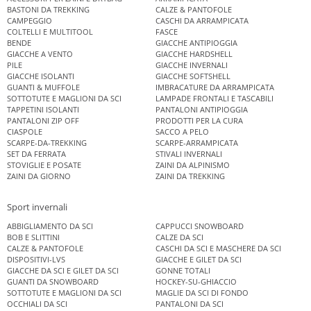
BASTONI DA TREKKING
CALZE & PANTOFOLE
CAMPEGGIO
CASCHI DA ARRAMPICATA
COLTELLI E MULTITOOL
FASCE
BENDE
GIACCHE ANTIPIOGGIA
GIACCHE A VENTO
GIACCHE HARDSHELL
PILE
GIACCHE INVERNALI
GIACCHE ISOLANTI
GIACCHE SOFTSHELL
GUANTI & MUFFOLE
IMBRACATURE DA ARRAMPICATA
SOTTOTUTE E MAGLIONI DA SCI
LAMPADE FRONTALI E TASCABILI
TAPPETINI ISOLANTI
PANTALONI ANTIPIOGGIA
PANTALONI ZIP OFF
PRODOTTI PER LA CURA
CIASPOLE
SACCO A PELO
SCARPE-DA-TREKKING
SCARPE-ARRAMPICATA
SET DA FERRATA
STIVALI INVERNALI
STOVIGLIE E POSATE
ZAINI DA ALPINISMO
ZAINI DA GIORNO
ZAINI DA TREKKING
Sport invernali
ABBIGLIAMENTO DA SCI
CAPPUCCI SNOWBOARD
BOB E SLITTINI
CALZE DA SCI
CALZE & PANTOFOLE
CASCHI DA SCI E MASCHERE DA SCI
DISPOSITIVI-LVS
GIACCHE E GILET DA SCI
GIACCHE DA SCI E GILET DA SCI
GONNE TOTALI
GUANTI DA SNOWBOARD
HOCKEY-SU-GHIACCIO
SOTTOTUTE E MAGLIONI DA SCI
MAGLIE DA SCI DI FONDO
OCCHIALI DA SCI
PANTALONI DA SCI