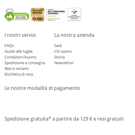
I nostri servizi
La nostra azienda
FAQs
Sedi
Guide alle taglie
Chi siamo
Condizioni buono
Storia
Spedizione e consegna
Newsletter
Resi e reclami
Etichetta di reso
Le nostre modalità di pagamento
Mastercard
Visa
Diners
Applepay
Amazon
Paypal
Klarn
Spedizione gratuita* a partire da 129 € e resi gratuiti