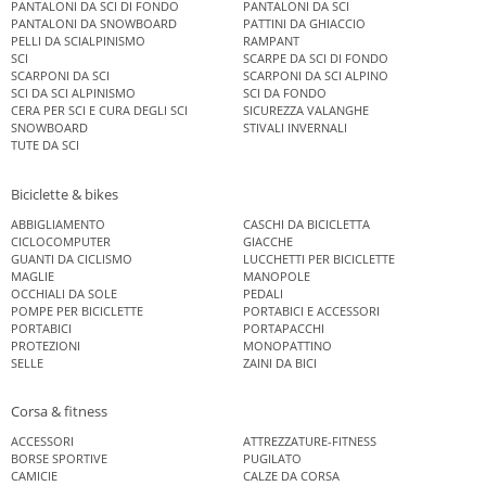
PANTALONI DA SCI DI FONDO
PANTALONI DA SCI
PANTALONI DA SNOWBOARD
PATTINI DA GHIACCIO
PELLI DA SCIALPINISMO
RAMPANT
SCI
SCARPE DA SCI DI FONDO
SCARPONI DA SCI
SCARPONI DA SCI ALPINO
SCI DA SCI ALPINISMO
SCI DA FONDO
CERA PER SCI E CURA DEGLI SCI
SICUREZZA VALANGHE
SNOWBOARD
STIVALI INVERNALI
TUTE DA SCI
Biciclette & bikes
ABBIGLIAMENTO
CASCHI DA BICICLETTA
CICLOCOMPUTER
GIACCHE
GUANTI DA CICLISMO
LUCCHETTI PER BICICLETTE
MAGLIE
MANOPOLE
OCCHIALI DA SOLE
PEDALI
POMPE PER BICICLETTE
PORTABICI E ACCESSORI
PORTABICI
PORTAPACCHI
PROTEZIONI
MONOPATTINO
SELLE
ZAINI DA BICI
Corsa & fitness
ACCESSORI
ATTREZZATURE-FITNESS
BORSE SPORTIVE
PUGILATO
CAMICIE
CALZE DA CORSA