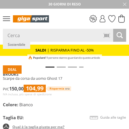
30 GIORNI DI RESO
SALDI
Sostenibile
SALDI
|
RISPARMIA FINO AL -50%
Popolare!
9 persone stanno guardando questo articolo
DEAL
BROOKS
Scarpe da corsa da uomo Ghost 17
104,99
150,00
Risparmia
ora
PVC
IVA inclusa, più spese di spedizione
Colore:
Bianco
Taglia EU:
Guida alle taglie
Qual è la taglia giusta per me?