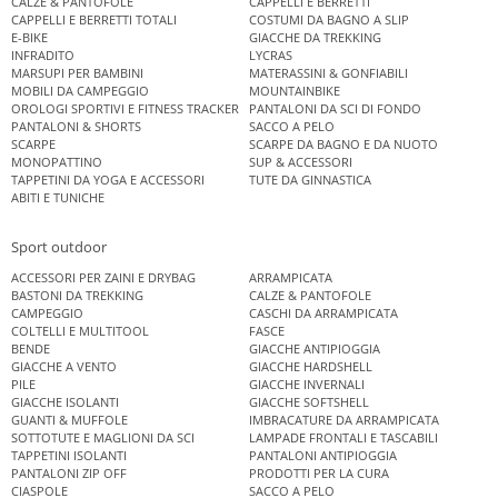
CALZE & PANTOFOLE
CAPPELLI E BERRETTI
CAPPELLI E BERRETTI TOTALI
COSTUMI DA BAGNO A SLIP
E-BIKE
GIACCHE DA TREKKING
INFRADITO
LYCRAS
MARSUPI PER BAMBINI
MATERASSINI & GONFIABILI
MOBILI DA CAMPEGGIO
MOUNTAINBIKE
OROLOGI SPORTIVI E FITNESS TRACKER
PANTALONI DA SCI DI FONDO
PANTALONI & SHORTS
SACCO A PELO
SCARPE
SCARPE DA BAGNO E DA NUOTO
MONOPATTINO
SUP & ACCESSORI
TAPPETINI DA YOGA E ACCESSORI
TUTE DA GINNASTICA
ABITI E TUNICHE
Sport outdoor
ACCESSORI PER ZAINI E DRYBAG
ARRAMPICATA
BASTONI DA TREKKING
CALZE & PANTOFOLE
CAMPEGGIO
CASCHI DA ARRAMPICATA
COLTELLI E MULTITOOL
FASCE
BENDE
GIACCHE ANTIPIOGGIA
GIACCHE A VENTO
GIACCHE HARDSHELL
PILE
GIACCHE INVERNALI
GIACCHE ISOLANTI
GIACCHE SOFTSHELL
GUANTI & MUFFOLE
IMBRACATURE DA ARRAMPICATA
SOTTOTUTE E MAGLIONI DA SCI
LAMPADE FRONTALI E TASCABILI
TAPPETINI ISOLANTI
PANTALONI ANTIPIOGGIA
PANTALONI ZIP OFF
PRODOTTI PER LA CURA
CIASPOLE
SACCO A PELO