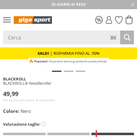
30 GIORNI DI RESO
SALDI
SALDI
|
RISPARMIA FINO AL -50%
Popolare!
14 persone stanno guardando questo articolo
BLACKROLL
BLACKROLL® Needleroller
49,99
IVA inclusa, più spese di spedizione
Colore:
Nero
Valutazione taglie:
?