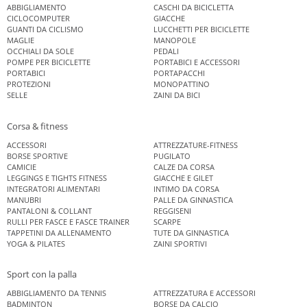
ABBIGLIAMENTO
CASCHI DA BICICLETTA
CICLOCOMPUTER
GIACCHE
GUANTI DA CICLISMO
LUCCHETTI PER BICICLETTE
MAGLIE
MANOPOLE
OCCHIALI DA SOLE
PEDALI
POMPE PER BICICLETTE
PORTABICI E ACCESSORI
PORTABICI
PORTAPACCHI
PROTEZIONI
MONOPATTINO
SELLE
ZAINI DA BICI
Corsa & fitness
ACCESSORI
ATTREZZATURE-FITNESS
BORSE SPORTIVE
PUGILATO
CAMICIE
CALZE DA CORSA
LEGGINGS E TIGHTS FITNESS
GIACCHE E GILET
INTEGRATORI ALIMENTARI
INTIMO DA CORSA
MANUBRI
PALLE DA GINNASTICA
PANTALONI & COLLANT
REGGISENI
RULLI PER FASCE E FASCE TRAINER
SCARPE
TAPPETINI DA ALLENAMENTO
TUTE DA GINNASTICA
YOGA & PILATES
ZAINI SPORTIVI
Sport con la palla
ABBIGLIAMENTO DA TENNIS
ATTREZZATURA E ACCESSORI
BADMINTON
BORSE DA CALCIO