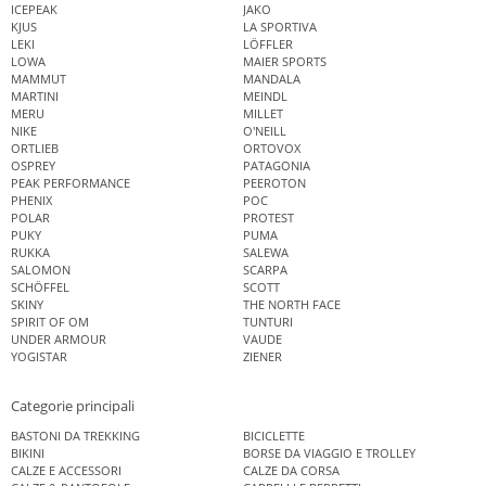
ICEPEAK
JAKO
KJUS
LA SPORTIVA
LEKI
LÖFFLER
LOWA
MAIER SPORTS
MAMMUT
MANDALA
MARTINI
MEINDL
MERU
MILLET
NIKE
O'NEILL
ORTLIEB
ORTOVOX
OSPREY
PATAGONIA
PEAK PERFORMANCE
PEEROTON
PHENIX
POC
POLAR
PROTEST
PUKY
PUMA
RUKKA
SALEWA
SALOMON
SCARPA
SCHÖFFEL
SCOTT
SKINY
THE NORTH FACE
SPIRIT OF OM
TUNTURI
UNDER ARMOUR
VAUDE
YOGISTAR
ZIENER
Categorie principali
BASTONI DA TREKKING
BICICLETTE
BIKINI
BORSE DA VIAGGIO E TROLLEY
CALZE E ACCESSORI
CALZE DA CORSA