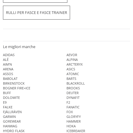
RULLI PER FASCE E FASCE TRAINER
Le migliori marche
ADIDAS
AEVOR
ALÉ
ALPINA
AIM'N
ARC'TERYX
ARENA
ASICS
ASSOS
ATOMIC
BABOLAT
BARTS
BIRKENSTOCK
BLACKROLL
BOGNER FIRE+ICE
BROOKS
BUFF
DEUTER
DOLOMITE
DYNAFIT
E9
F2
FALKE
FANATIC
FJÄLLRÄVEN
FOX
GARMIN
GLORYFY
GOREWEAR
HAMMER
HANWAG
HOKA
HYDRO FLASK
ICEBREAKER