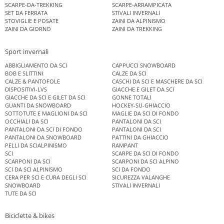
SCARPE-DA-TREKKING
SCARPE-ARRAMPICATA
SET DA FERRATA
STIVALI INVERNALI
STOVIGLIE E POSATE
ZAINI DA ALPINISMO
ZAINI DA GIORNO
ZAINI DA TREKKING
Sport invernali
ABBIGLIAMENTO DA SCI
CAPPUCCI SNOWBOARD
BOB E SLITTINI
CALZE DA SCI
CALZE & PANTOFOLE
CASCHI DA SCI E MASCHERE DA SCI
DISPOSITIVI-LVS
GIACCHE E GILET DA SCI
GIACCHE DA SCI E GILET DA SCI
GONNE TOTALI
GUANTI DA SNOWBOARD
HOCKEY-SU-GHIACCIO
SOTTOTUTE E MAGLIONI DA SCI
MAGLIE DA SCI DI FONDO
OCCHIALI DA SCI
PANTALONI DA SCI
PANTALONI DA SCI DI FONDO
PANTALONI DA SCI
PANTALONI DA SNOWBOARD
PATTINI DA GHIACCIO
PELLI DA SCIALPINISMO
RAMPANT
SCI
SCARPE DA SCI DI FONDO
SCARPONI DA SCI
SCARPONI DA SCI ALPINO
SCI DA SCI ALPINISMO
SCI DA FONDO
CERA PER SCI E CURA DEGLI SCI
SICUREZZA VALANGHE
SNOWBOARD
STIVALI INVERNALI
TUTE DA SCI
Biciclette & bikes