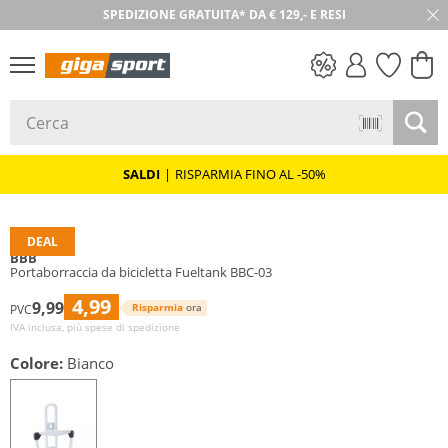
30 GIORNI DI RESO
SALDI
SALDI
|
RISPARMIA FINO AL -50%
DEAL
BBB
Portaborraccia da bicicletta Fueltank BBC-03
4,99
9,99
Risparmia
ora
PVC
IVA inclusa, più spese di spedizione
Colore:
Bianco