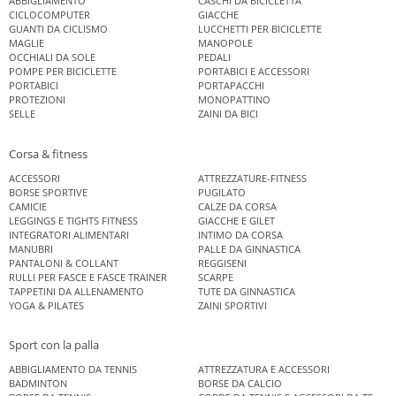
ABBIGLIAMENTO
CASCHI DA BICICLETTA
CICLOCOMPUTER
GIACCHE
GUANTI DA CICLISMO
LUCCHETTI PER BICICLETTE
MAGLIE
MANOPOLE
OCCHIALI DA SOLE
PEDALI
POMPE PER BICICLETTE
PORTABICI E ACCESSORI
PORTABICI
PORTAPACCHI
PROTEZIONI
MONOPATTINO
SELLE
ZAINI DA BICI
Corsa & fitness
ACCESSORI
ATTREZZATURE-FITNESS
BORSE SPORTIVE
PUGILATO
CAMICIE
CALZE DA CORSA
LEGGINGS E TIGHTS FITNESS
GIACCHE E GILET
INTEGRATORI ALIMENTARI
INTIMO DA CORSA
MANUBRI
PALLE DA GINNASTICA
PANTALONI & COLLANT
REGGISENI
RULLI PER FASCE E FASCE TRAINER
SCARPE
TAPPETINI DA ALLENAMENTO
TUTE DA GINNASTICA
YOGA & PILATES
ZAINI SPORTIVI
Sport con la palla
ABBIGLIAMENTO DA TENNIS
ATTREZZATURA E ACCESSORI
BADMINTON
BORSE DA CALCIO