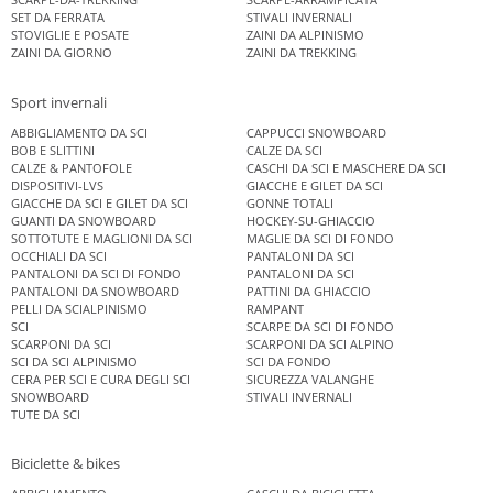
SET DA FERRATA
STIVALI INVERNALI
STOVIGLIE E POSATE
ZAINI DA ALPINISMO
ZAINI DA GIORNO
ZAINI DA TREKKING
Sport invernali
ABBIGLIAMENTO DA SCI
CAPPUCCI SNOWBOARD
BOB E SLITTINI
CALZE DA SCI
CALZE & PANTOFOLE
CASCHI DA SCI E MASCHERE DA SCI
DISPOSITIVI-LVS
GIACCHE E GILET DA SCI
GIACCHE DA SCI E GILET DA SCI
GONNE TOTALI
GUANTI DA SNOWBOARD
HOCKEY-SU-GHIACCIO
SOTTOTUTE E MAGLIONI DA SCI
MAGLIE DA SCI DI FONDO
OCCHIALI DA SCI
PANTALONI DA SCI
PANTALONI DA SCI DI FONDO
PANTALONI DA SCI
PANTALONI DA SNOWBOARD
PATTINI DA GHIACCIO
PELLI DA SCIALPINISMO
RAMPANT
SCI
SCARPE DA SCI DI FONDO
SCARPONI DA SCI
SCARPONI DA SCI ALPINO
SCI DA SCI ALPINISMO
SCI DA FONDO
CERA PER SCI E CURA DEGLI SCI
SICUREZZA VALANGHE
SNOWBOARD
STIVALI INVERNALI
TUTE DA SCI
Biciclette & bikes