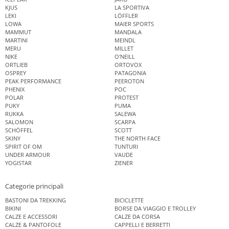
KJUS
LA SPORTIVA
LEKI
LÖFFLER
LOWA
MAIER SPORTS
MAMMUT
MANDALA
MARTINI
MEINDL
MERU
MILLET
NIKE
O'NEILL
ORTLIEB
ORTOVOX
OSPREY
PATAGONIA
PEAK PERFORMANCE
PEEROTON
PHENIX
POC
POLAR
PROTEST
PUKY
PUMA
RUKKA
SALEWA
SALOMON
SCARPA
SCHÖFFEL
SCOTT
SKINY
THE NORTH FACE
SPIRIT OF OM
TUNTURI
UNDER ARMOUR
VAUDE
YOGISTAR
ZIENER
Categorie principali
BASTONI DA TREKKING
BICICLETTE
BIKINI
BORSE DA VIAGGIO E TROLLEY
CALZE E ACCESSORI
CALZE DA CORSA
CALZE & PANTOFOLE
CAPPELLI E BERRETTI