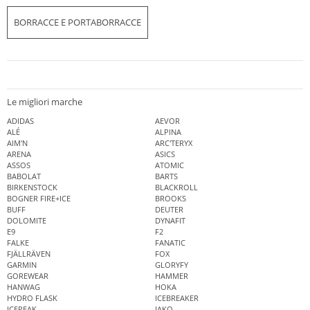
BORRACCE E PORTABORRACCE
Le migliori marche
ADIDAS
AEVOR
ALÉ
ALPINA
AIM'N
ARC'TERYX
ARENA
ASICS
ASSOS
ATOMIC
BABOLAT
BARTS
BIRKENSTOCK
BLACKROLL
BOGNER FIRE+ICE
BROOKS
BUFF
DEUTER
DOLOMITE
DYNAFIT
E9
F2
FALKE
FANATIC
FJÄLLRÄVEN
FOX
GARMIN
GLORYFY
GOREWEAR
HAMMER
HANWAG
HOKA
HYDRO FLASK
ICEBREAKER
ICEPEAK
JAKO