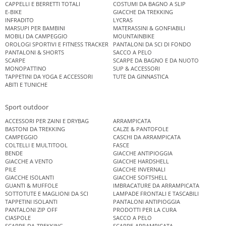
CAPPELLI E BERRETTI TOTALI
COSTUMI DA BAGNO A SLIP
E-BIKE
GIACCHE DA TREKKING
INFRADITO
LYCRAS
MARSUPI PER BAMBINI
MATERASSINI & GONFIABILI
MOBILI DA CAMPEGGIO
MOUNTAINBIKE
OROLOGI SPORTIVI E FITNESS TRACKER
PANTALONI DA SCI DI FONDO
PANTALONI & SHORTS
SACCO A PELO
SCARPE
SCARPE DA BAGNO E DA NUOTO
MONOPATTINO
SUP & ACCESSORI
TAPPETINI DA YOGA E ACCESSORI
TUTE DA GINNASTICA
ABITI E TUNICHE
Sport outdoor
ACCESSORI PER ZAINI E DRYBAG
ARRAMPICATA
BASTONI DA TREKKING
CALZE & PANTOFOLE
CAMPEGGIO
CASCHI DA ARRAMPICATA
COLTELLI E MULTITOOL
FASCE
BENDE
GIACCHE ANTIPIOGGIA
GIACCHE A VENTO
GIACCHE HARDSHELL
PILE
GIACCHE INVERNALI
GIACCHE ISOLANTI
GIACCHE SOFTSHELL
GUANTI & MUFFOLE
IMBRACATURE DA ARRAMPICATA
SOTTOTUTE E MAGLIONI DA SCI
LAMPADE FRONTALI E TASCABILI
TAPPETINI ISOLANTI
PANTALONI ANTIPIOGGIA
PANTALONI ZIP OFF
PRODOTTI PER LA CURA
CIASPOLE
SACCO A PELO
SCARPE-DA-TREKKING
SCARPE-ARRAMPICATA