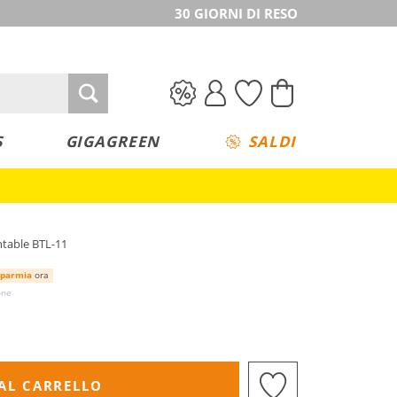
30 GIORNI DI RESO
S
GIGAGREEN
SALDI
ntable BTL-11
sparmia
ora
one
AL CARRELLO