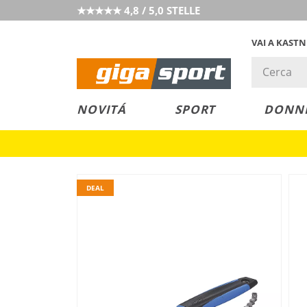
★★★★★ 4,8 / 5,0 STELLE
VAI A KAST
PREZZO &
SALDI
NOVITÁ
SPORT
DONN
VALORE
DEAL