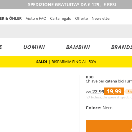
SPEDIZIONE GRATUITA* DA € 129,- E RESI
NER & ÖHLER
Aiuto e FAQ
Carta regalo
Offerte
Newsletter
E
UOMINI
BAMBINI
BRAND
SALDI
|
RISPARMIA FINO AL -50%
BBB
Chiave per catena bici Tur
19,99
22,99
Ri
PVC
IVA inclusa, più spese di spedizi
Colore:
Nero