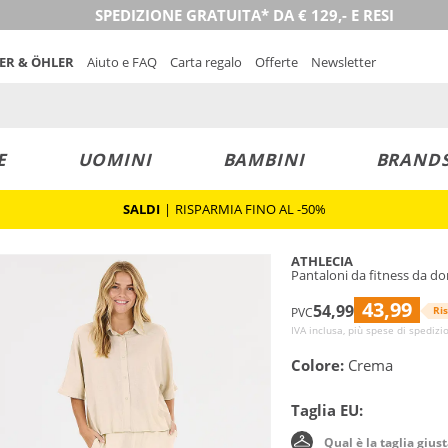
SPEDIZIONE GRATUITA* DA € 129,- E RESI
NER & ÖHLER
Aiuto e FAQ
Carta regalo
Offerte
Newsletter
E
UOMINI
BAMBINI
BRAND
SALDI
|
RISPARMIA FINO AL -50%
ATHLECIA
Pantaloni da fitness da d
43,99
54,99
Ri
PVC
IVA inclusa, più spese di spedizi
Colore:
Crema
Taglia EU:
Qual è la taglia gius