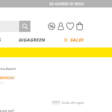
30 GIORNI DI RESO
S
GIGAGREEN
SALDI
onna Resort
sparmia
ora
one
Guida alle taglie
ta per me?