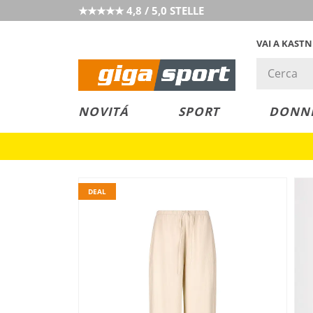
★★★★★ 4,8 / 5,0 STELLE
VAI A KAST
PREZZO &
SALDI
NOVITÁ
SPORT
DONN
VALORE
DEAL