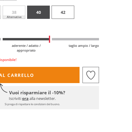
38
40
42
Alternative
aderente / adatto /
taglio ampio / largo
appropriato
isponibile!
AL CARRELLO
Vuoi risparmiare il -10%?
Iscriviti
ora
alla newsletter.
Si prega di rispettare le condizioni del buono.