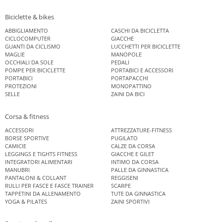
Biciclette & bikes
ABBIGLIAMENTO
CASCHI DA BICICLETTA
CICLOCOMPUTER
GIACCHE
GUANTI DA CICLISMO
LUCCHETTI PER BICICLETTE
MAGLIE
MANOPOLE
OCCHIALI DA SOLE
PEDALI
POMPE PER BICICLETTE
PORTABICI E ACCESSORI
PORTABICI
PORTAPACCHI
PROTEZIONI
MONOPATTINO
SELLE
ZAINI DA BICI
Corsa & fitness
ACCESSORI
ATTREZZATURE-FITNESS
BORSE SPORTIVE
PUGILATO
CAMICIE
CALZE DA CORSA
LEGGINGS E TIGHTS FITNESS
GIACCHE E GILET
INTEGRATORI ALIMENTARI
INTIMO DA CORSA
MANUBRI
PALLE DA GINNASTICA
PANTALONI & COLLANT
REGGISENI
RULLI PER FASCE E FASCE TRAINER
SCARPE
TAPPETINI DA ALLENAMENTO
TUTE DA GINNASTICA
YOGA & PILATES
ZAINI SPORTIVI