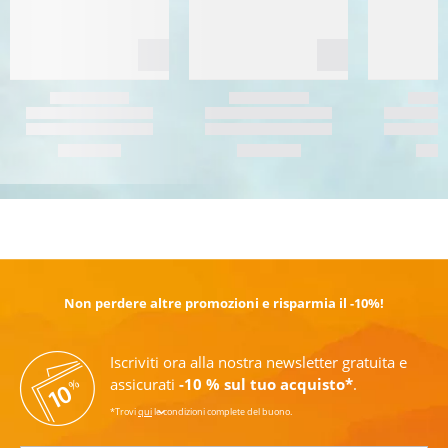
SCOPRI DI PIÙ
Non perdere altre promozioni e risparmia il -10%!
Iscriviti ora alla nostra newsletter gratuita e
assicurati
-10 % sul tuo acquisto*
.
*Trovi
qui
le condizioni complete del buono.