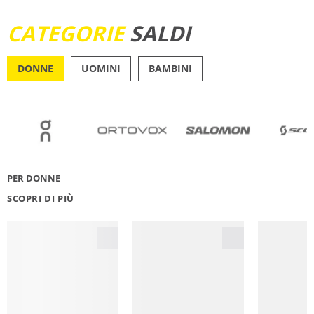
SCOPRI ORA
CATEGORIE
SALDI
DONNE
UOMINI
BAMBINI
OUTDOOR
RUNN
PER DONNE
SCOPRI DI PIÙ