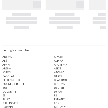
Le migliori marche
ADIDAS
AEVOR
ALÉ
ALPINA
AIM'N
ARC'TERYX
ARENA
ASICS
ASSOS
ATOMIC
BABOLAT
BARTS
BIRKENSTOCK
BLACKROLL
BOGNER FIRE+ICE
BROOKS
BUFF
DEUTER
DOLOMITE
DYNAFIT
E9
F2
FALKE
FANATIC
FJÄLLRÄVEN
FOX
GARMIN
GLORYFY