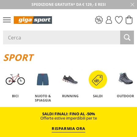
SPEDIZIONE GRATUITA* DA € 129,- E RESI
SALDI
SPORT
BICI
NUOTO &
RUNNING
SALDI
OUTDOOR
SPIAGGIA
SALDI FINALI: FINO AL -50%
Offerte estive imperdibili per te
RISPARMIA ORA