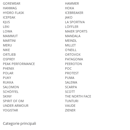
GOREWEAR
HAMMER
HANWAG
HOKA
HYDRO FLASK
ICEBREAKER
ICEPEAK
JAKO
KJUS
LA SPORTIVA
LEKI
LÖFFLER
LOWA
MAIER SPORTS
MAMMUT
MANDALA
MARTINI
MEINDL
MERU
MILLET
NIKE
O'NEILL
ORTLIEB
ORTOVOX
OSPREY
PATAGONIA
PEAK PERFORMANCE
PEEROTON
PHENIX
POC
POLAR
PROTEST
PUKY
PUMA
RUKKA
SALEWA
SALOMON
SCARPA
SCHÖFFEL
SCOTT
SKINY
THE NORTH FACE
SPIRIT OF OM
TUNTURI
UNDER ARMOUR
VAUDE
YOGISTAR
ZIENER
Categorie principali