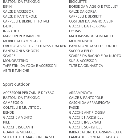
BASTONI DA TREKKING
BICICLETTE
BIKINI
BORSE DA VIAGGIO E TROLLEY
CALZE E ACCESSORI
CALZE DA CORSA
CALZE & PANTOFOLE
CAPPELLI E BERRETTI
CAPPELLI E BERRETTI TOTALI
COSTUMI DA BAGNO A SLIP
E-BIKE
GIACCHE DA TREKKING
INFRADITO
LYCRAS
MARSUPI PER BAMBINI
MATERASSINI & GONFIABILI
MOBILI DA CAMPEGGIO
MOUNTAINBIKE
OROLOGI SPORTIVI E FITNESS TRACKER
PANTALONI DA SCI DI FONDO
PANTALONI & SHORTS
SACCO A PELO
SCARPE
SCARPE DA BAGNO E DA NUOTO
MONOPATTINO
SUP & ACCESSORI
TAPPETINI DA YOGA E ACCESSORI
TUTE DA GINNASTICA
ABITI E TUNICHE
Sport outdoor
ACCESSORI PER ZAINI E DRYBAG
ARRAMPICATA
BASTONI DA TREKKING
CALZE & PANTOFOLE
CAMPEGGIO
CASCHI DA ARRAMPICATA
COLTELLI E MULTITOOL
FASCE
BENDE
GIACCHE ANTIPIOGGIA
GIACCHE A VENTO
GIACCHE HARDSHELL
PILE
GIACCHE INVERNALI
GIACCHE ISOLANTI
GIACCHE SOFTSHELL
GUANTI & MUFFOLE
IMBRACATURE DA ARRAMPICATA
SOTTOTUTE E MAGLIONI DA SCI
LAMPADE FRONTALI E TASCABILI