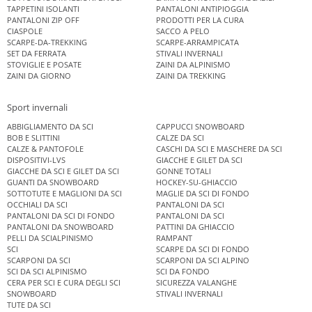
TAPPETINI ISOLANTI
PANTALONI ANTIPIOGGIA
PANTALONI ZIP OFF
PRODOTTI PER LA CURA
CIASPOLE
SACCO A PELO
SCARPE-DA-TREKKING
SCARPE-ARRAMPICATA
SET DA FERRATA
STIVALI INVERNALI
STOVIGLIE E POSATE
ZAINI DA ALPINISMO
ZAINI DA GIORNO
ZAINI DA TREKKING
Sport invernali
ABBIGLIAMENTO DA SCI
CAPPUCCI SNOWBOARD
BOB E SLITTINI
CALZE DA SCI
CALZE & PANTOFOLE
CASCHI DA SCI E MASCHERE DA SCI
DISPOSITIVI-LVS
GIACCHE E GILET DA SCI
GIACCHE DA SCI E GILET DA SCI
GONNE TOTALI
GUANTI DA SNOWBOARD
HOCKEY-SU-GHIACCIO
SOTTOTUTE E MAGLIONI DA SCI
MAGLIE DA SCI DI FONDO
OCCHIALI DA SCI
PANTALONI DA SCI
PANTALONI DA SCI DI FONDO
PANTALONI DA SCI
PANTALONI DA SNOWBOARD
PATTINI DA GHIACCIO
PELLI DA SCIALPINISMO
RAMPANT
SCI
SCARPE DA SCI DI FONDO
SCARPONI DA SCI
SCARPONI DA SCI ALPINO
SCI DA SCI ALPINISMO
SCI DA FONDO
CERA PER SCI E CURA DEGLI SCI
SICUREZZA VALANGHE
SNOWBOARD
STIVALI INVERNALI
TUTE DA SCI