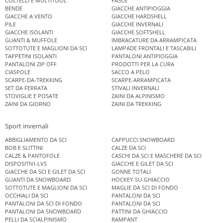
COLTELLI E MULTITOOL
FASCE
BENDE
GIACCHE ANTIPIOGGIA
GIACCHE A VENTO
GIACCHE HARDSHELL
PILE
GIACCHE INVERNALI
GIACCHE ISOLANTI
GIACCHE SOFTSHELL
GUANTI & MUFFOLE
IMBRACATURE DA ARRAMPICATA
SOTTOTUTE E MAGLIONI DA SCI
LAMPADE FRONTALI E TASCABILI
TAPPETINI ISOLANTI
PANTALONI ANTIPIOGGIA
PANTALONI ZIP OFF
PRODOTTI PER LA CURA
CIASPOLE
SACCO A PELO
SCARPE-DA-TREKKING
SCARPE-ARRAMPICATA
SET DA FERRATA
STIVALI INVERNALI
STOVIGLIE E POSATE
ZAINI DA ALPINISMO
ZAINI DA GIORNO
ZAINI DA TREKKING
Sport invernali
ABBIGLIAMENTO DA SCI
CAPPUCCI SNOWBOARD
BOB E SLITTINI
CALZE DA SCI
CALZE & PANTOFOLE
CASCHI DA SCI E MASCHERE DA SCI
DISPOSITIVI-LVS
GIACCHE E GILET DA SCI
GIACCHE DA SCI E GILET DA SCI
GONNE TOTALI
GUANTI DA SNOWBOARD
HOCKEY-SU-GHIACCIO
SOTTOTUTE E MAGLIONI DA SCI
MAGLIE DA SCI DI FONDO
OCCHIALI DA SCI
PANTALONI DA SCI
PANTALONI DA SCI DI FONDO
PANTALONI DA SCI
PANTALONI DA SNOWBOARD
PATTINI DA GHIACCIO
PELLI DA SCIALPINISMO
RAMPANT