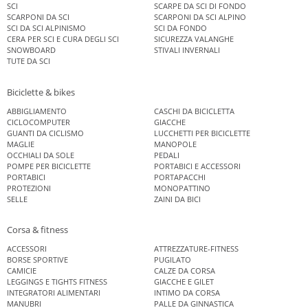
SCI
SCARPE DA SCI DI FONDO
SCARPONI DA SCI
SCARPONI DA SCI ALPINO
SCI DA SCI ALPINISMO
SCI DA FONDO
CERA PER SCI E CURA DEGLI SCI
SICUREZZA VALANGHE
SNOWBOARD
STIVALI INVERNALI
TUTE DA SCI
Biciclette & bikes
ABBIGLIAMENTO
CASCHI DA BICICLETTA
CICLOCOMPUTER
GIACCHE
GUANTI DA CICLISMO
LUCCHETTI PER BICICLETTE
MAGLIE
MANOPOLE
OCCHIALI DA SOLE
PEDALI
POMPE PER BICICLETTE
PORTABICI E ACCESSORI
PORTABICI
PORTAPACCHI
PROTEZIONI
MONOPATTINO
SELLE
ZAINI DA BICI
Corsa & fitness
ACCESSORI
ATTREZZATURE-FITNESS
BORSE SPORTIVE
PUGILATO
CAMICIE
CALZE DA CORSA
LEGGINGS E TIGHTS FITNESS
GIACCHE E GILET
INTEGRATORI ALIMENTARI
INTIMO DA CORSA
MANUBRI
PALLE DA GINNASTICA