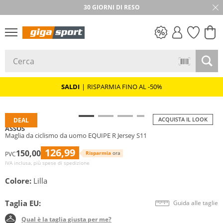
30 GIORNI DI RESO
SALDI
SALDI
|
RISPARMIA FINO AL -50%
ACQUISTA IL LOOK
DEAL
ASSOS
Maglia da ciclismo da uomo EQUIPE R Jersey S11
126,99
150,00
Risparmia
ora
PVC
IVA inclusa, più spese di spedizione
Colore:
Lilla
Taglia EU:
Guida alle taglie
Qual è la taglia giusta per me?