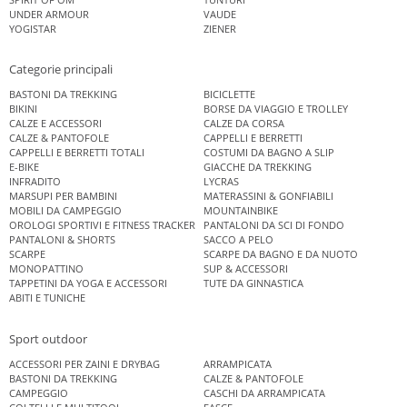
UNDER ARMOUR
VAUDE
YOGISTAR
ZIENER
Categorie principali
BASTONI DA TREKKING
BICICLETTE
BIKINI
BORSE DA VIAGGIO E TROLLEY
CALZE E ACCESSORI
CALZE DA CORSA
CALZE & PANTOFOLE
CAPPELLI E BERRETTI
CAPPELLI E BERRETTI TOTALI
COSTUMI DA BAGNO A SLIP
E-BIKE
GIACCHE DA TREKKING
INFRADITO
LYCRAS
MARSUPI PER BAMBINI
MATERASSINI & GONFIABILI
MOBILI DA CAMPEGGIO
MOUNTAINBIKE
OROLOGI SPORTIVI E FITNESS TRACKER
PANTALONI DA SCI DI FONDO
PANTALONI & SHORTS
SACCO A PELO
SCARPE
SCARPE DA BAGNO E DA NUOTO
MONOPATTINO
SUP & ACCESSORI
TAPPETINI DA YOGA E ACCESSORI
TUTE DA GINNASTICA
ABITI E TUNICHE
Sport outdoor
ACCESSORI PER ZAINI E DRYBAG
ARRAMPICATA
BASTONI DA TREKKING
CALZE & PANTOFOLE
CAMPEGGIO
CASCHI DA ARRAMPICATA