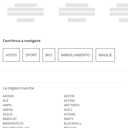
Continua a navigare
ASSOS
SPORT
BICI
ABBIGLIAMENTO
MAGLIE
Le migliori marche
ADIDAS
AEVOR
ALÉ
ALPINA
AIM'N
ARC'TERYX
ARENA
ASICS
ASSOS
ATOMIC
BABOLAT
BARTS
BIRKENSTOCK
BLACKROLL
BOGNER FIRE+ICE
BROOKS