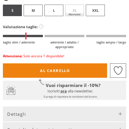
S
M
L
XL
XXL
Alternative
Valutazione taglie:
?
taglio slim / aderente
aderente / adatto /
taglio ampio / largo
appropriato
Attenzione:
Solo ancora 1 disponibile!
AL CARRELLO
Vuoi risparmiare il -10%?
Iscriviti
ora
alla newsletter.
Si prega di rispettare le condizioni del buono.
Dettagli