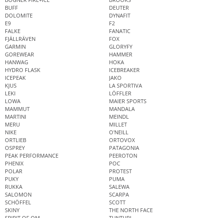
BUFF
DEUTER
DOLOMITE
DYNAFIT
E9
F2
FALKE
FANATIC
FJÄLLRÄVEN
FOX
GARMIN
GLORYFY
GOREWEAR
HAMMER
HANWAG
HOKA
HYDRO FLASK
ICEBREAKER
ICEPEAK
JAKO
KJUS
LA SPORTIVA
LEKI
LÖFFLER
LOWA
MAIER SPORTS
MAMMUT
MANDALA
MARTINI
MEINDL
MERU
MILLET
NIKE
O'NEILL
ORTLIEB
ORTOVOX
OSPREY
PATAGONIA
PEAK PERFORMANCE
PEEROTON
PHENIX
POC
POLAR
PROTEST
PUKY
PUMA
RUKKA
SALEWA
SALOMON
SCARPA
SCHÖFFEL
SCOTT
SKINY
THE NORTH FACE
SPIRIT OF OM
TUNTURI