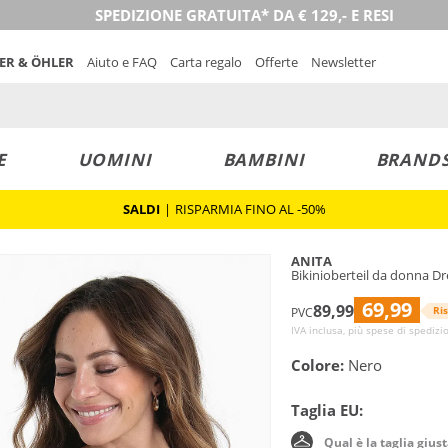
SPEDIZIONE GRATUITA* DA € 129,- E RESI
NER & ÖHLER
Aiuto e FAQ
Carta regalo
Offerte
Newsletter
E
UOMINI
BAMBINI
BRAND
SALDI
|
RISPARMIA FINO AL -50%
ANITA
Bikinioberteil da donna D
69,99
89,99
Ri
PVC
IVA inclusa, più spese di spedizi
Colore:
Nero
Taglia EU:
Qual è la taglia gius