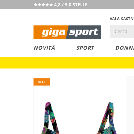
★★★★★ 4,8 / 5,0 STELLE
VAI A KAST
PREZZO &
SALDI
NOVITÁ
SPORT
DONN
VALORE
DEAL