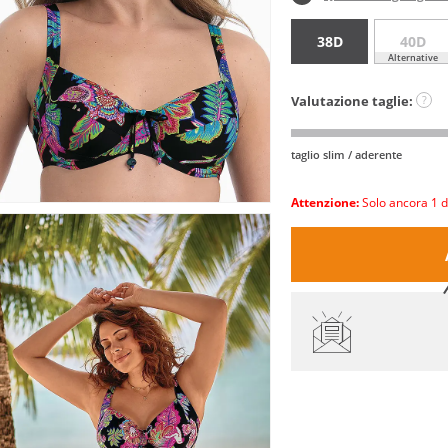
38D
40D
Alternative
Valutazione taglie:
?
taglio slim / aderente
Attenzione:
Solo ancora 1 d