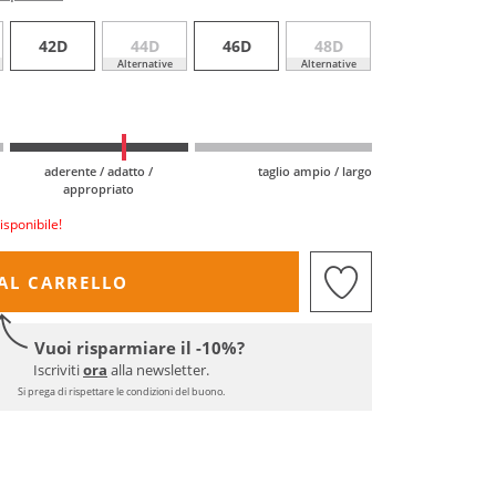
42D
44D
46D
48D
Alternative
Alternative
aderente / adatto /
taglio ampio / largo
appropriato
isponibile!
AL CARRELLO
Vuoi risparmiare il -10%?
Iscriviti
ora
alla newsletter.
Si prega di rispettare le condizioni del buono.