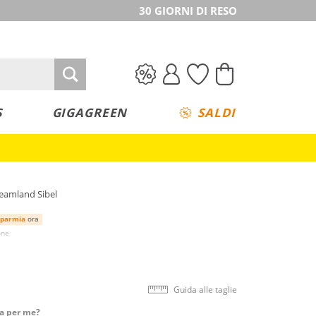
30 GIORNI DI RESO
S
GIGAGREEN
SALDI
reamland Sibel
sparmia
ora
one
Guida alle taglie
ta per me?