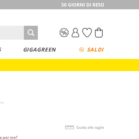
30 GIORNI DI RESO
S
GIGAGREEN
SALDI
one
Guida alle taglie
ta per me?