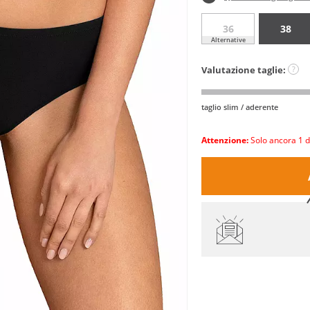
36
38
Alternative
Valutazione taglie:
?
taglio slim / aderente
Attenzione:
Solo ancora 1 d