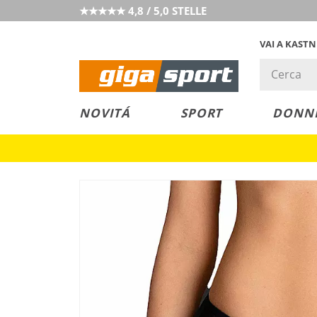
★★★★★ 4,8 / 5,0 STELLE
VAI A KAST
PREZZO &
SALDI
NOVITÁ
SPORT
DONN
VALORE