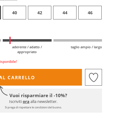
40
42
44
46
aderente / adatto /
taglio ampio / largo
appropriato
isponibile!
AL CARRELLO
Vuoi risparmiare il -10%?
Iscriviti
ora
alla newsletter.
Si prega di rispettare le condizioni del buono.