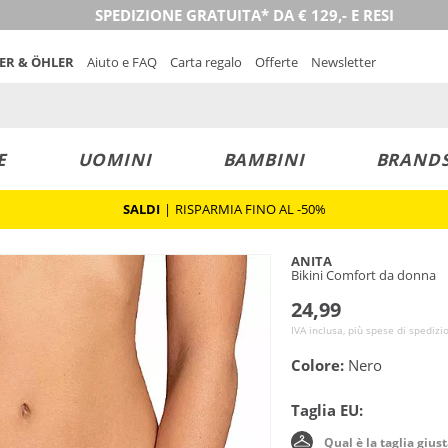
SPEDIZIONE GRATUITA* DA € 129,- E RESI
NER & ÖHLER
Aiuto e FAQ
Carta regalo
Offerte
Newsletter
E
UOMINI
BAMBINI
BRAND
SALDI
|
RISPARMIA FINO AL -50%
ANITA
Bikini Comfort da donna
24,99
IVA inclusa, più spese di spedizi
Colore:
Nero
Taglia EU:
Qual è la taglia gius