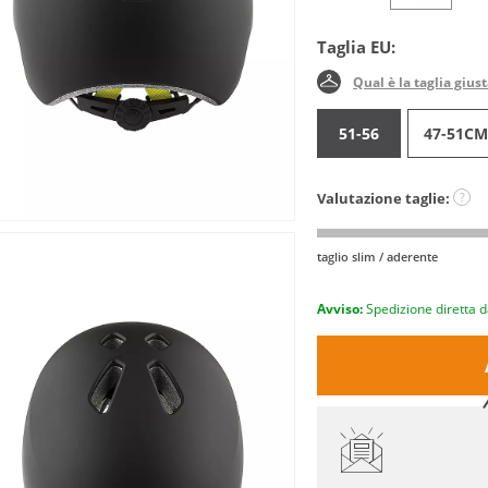
Taglia EU:
Qual è la taglia gius
51-56
47-51CM
Valutazione taglie:
?
taglio slim / aderente
Avviso:
Spedizione diretta d