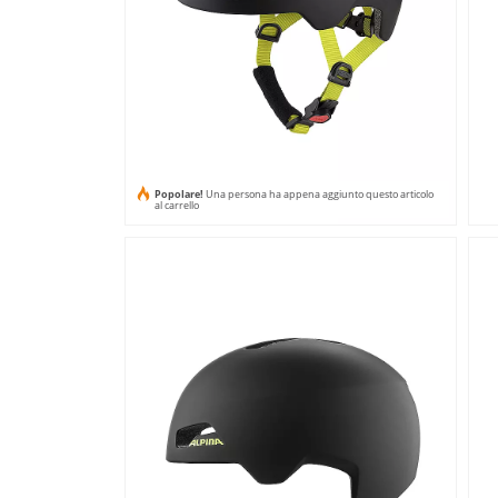
Popolare!
Una persona ha appena aggiunto questo articolo
al carrello