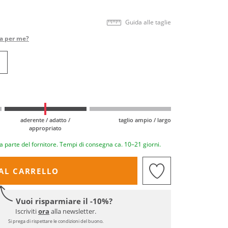
Guida alle taglie
ta per me?
aderente / adatto /
taglio ampio / largo
appropriato
a parte del fornitore. Tempi di consegna ca. 10–21 giorni.
AL CARRELLO
Vuoi risparmiare il -10%?
Iscriviti
ora
alla newsletter.
Si prega di rispettare le condizioni del buono.