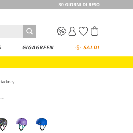
30 GIORNI DI RESO
S
GIGAGREEN
SALDI
 Hackney
one