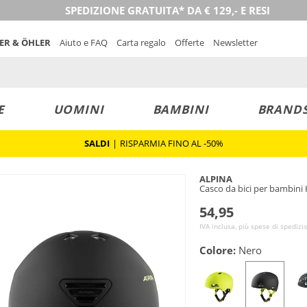
SPEDIZIONE GRATUITA* DA € 129,- E RESI
NER & ÖHLER
Aiuto e FAQ
Carta regalo
Offerte
Newsletter
E
UOMINI
BAMBINI
BRAND
SALDI
|
RISPARMIA FINO AL -50%
ALPINA
Casco da bici per bambini
54,95
IVA inclusa, più spese di spedizi
Colore:
Nero