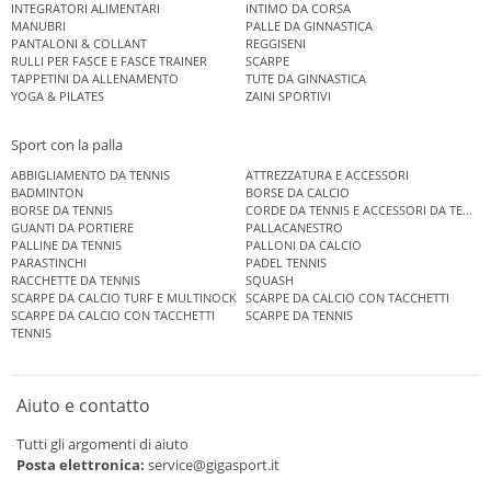
INTEGRATORI ALIMENTARI
INTIMO DA CORSA
MANUBRI
PALLE DA GINNASTICA
PANTALONI & COLLANT
REGGISENI
RULLI PER FASCE E FASCE TRAINER
SCARPE
TAPPETINI DA ALLENAMENTO
TUTE DA GINNASTICA
YOGA & PILATES
ZAINI SPORTIVI
Sport con la palla
ABBIGLIAMENTO DA TENNIS
ATTREZZATURA E ACCESSORI
BADMINTON
BORSE DA CALCIO
BORSE DA TENNIS
CORDE DA TENNIS E ACCESSORI DA TENNIS
GUANTI DA PORTIERE
PALLACANESTRO
PALLINE DA TENNIS
PALLONI DA CALCIO
PARASTINCHI
PADEL TENNIS
RACCHETTE DA TENNIS
SQUASH
SCARPE DA CALCIO TURF E MULTINOCK
SCARPE DA CALCIO CON TACCHETTI
SCARPE DA CALCIO CON TACCHETTI
SCARPE DA TENNIS
TENNIS
Aiuto e contatto
Tutti gli argomenti di aiuto
Posta elettronica:
service@gigasport.it