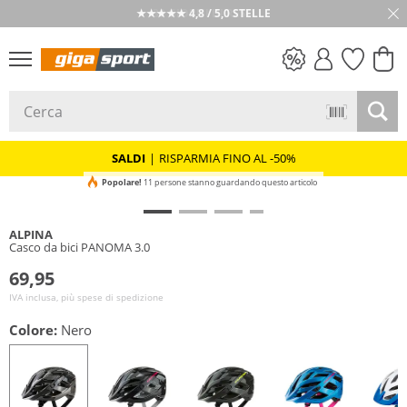
★★★★★ 4,8 / 5,0 STELLE
SALDI
SALDI
|
RISPARMIA FINO AL -50%
Popolare!
11 persone stanno guardando questo articolo
ALPINA
Casco da bici PANOMA 3.0
69,95
IVA inclusa, più spese di spedizione
Colore:
Nero