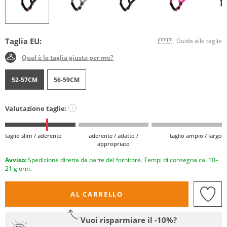
Taglia EU:
Guida alle taglie
Qual è la taglia giusta per me?
52-57CM
56-59CM
Valutazione taglie:
?
taglio slim / aderente
aderente / adatto /
taglio ampio / largo
appropriato
Avviso:
Spedizione diretta da parte del fornitore. Tempi di consegna ca. 10–
21 giorni.
AL CARRELLO
Vuoi risparmiare il -10%?