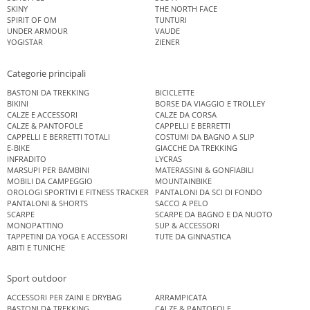
SKINY
THE NORTH FACE
SPIRIT OF OM
TUNTURI
UNDER ARMOUR
VAUDE
YOGISTAR
ZIENER
Categorie principali
BASTONI DA TREKKING
BICICLETTE
BIKINI
BORSE DA VIAGGIO E TROLLEY
CALZE E ACCESSORI
CALZE DA CORSA
CALZE & PANTOFOLE
CAPPELLI E BERRETTI
CAPPELLI E BERRETTI TOTALI
COSTUMI DA BAGNO A SLIP
E-BIKE
GIACCHE DA TREKKING
INFRADITO
LYCRAS
MARSUPI PER BAMBINI
MATERASSINI & GONFIABILI
MOBILI DA CAMPEGGIO
MOUNTAINBIKE
OROLOGI SPORTIVI E FITNESS TRACKER
PANTALONI DA SCI DI FONDO
PANTALONI & SHORTS
SACCO A PELO
SCARPE
SCARPE DA BAGNO E DA NUOTO
MONOPATTINO
SUP & ACCESSORI
TAPPETINI DA YOGA E ACCESSORI
TUTE DA GINNASTICA
ABITI E TUNICHE
Sport outdoor
ACCESSORI PER ZAINI E DRYBAG
ARRAMPICATA
BASTONI DA TREKKING
CALZE & PANTOFOLE