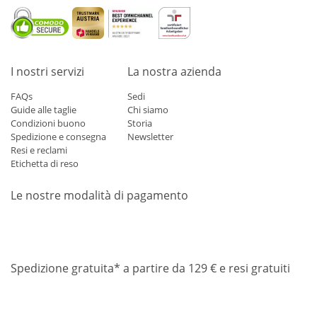
I nostri servizi
La nostra azienda
FAQs
Sedi
Guide alle taglie
Chi siamo
Condizioni buono
Storia
Spedizione e consegna
Newsletter
Resi e reclami
Etichetta di reso
Le nostre modalità di pagamento
Mastercard
Visa
Diners
Applepay
Amazon
Paypal
Klarn
Spedizione gratuita* a partire da 129 € e resi gratuiti