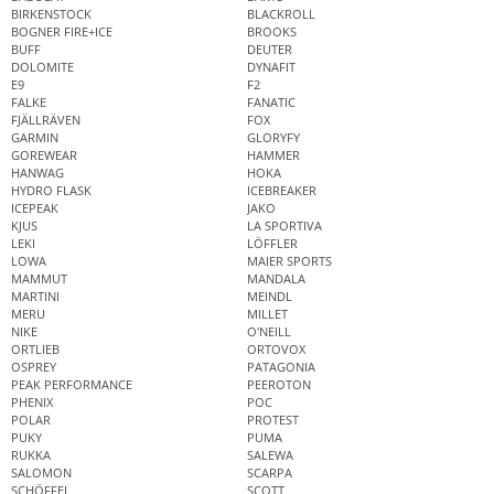
BIRKENSTOCK
BLACKROLL
BOGNER FIRE+ICE
BROOKS
BUFF
DEUTER
DOLOMITE
DYNAFIT
E9
F2
FALKE
FANATIC
FJÄLLRÄVEN
FOX
GARMIN
GLORYFY
GOREWEAR
HAMMER
HANWAG
HOKA
HYDRO FLASK
ICEBREAKER
ICEPEAK
JAKO
KJUS
LA SPORTIVA
LEKI
LÖFFLER
LOWA
MAIER SPORTS
MAMMUT
MANDALA
MARTINI
MEINDL
MERU
MILLET
NIKE
O'NEILL
ORTLIEB
ORTOVOX
OSPREY
PATAGONIA
PEAK PERFORMANCE
PEEROTON
PHENIX
POC
POLAR
PROTEST
PUKY
PUMA
RUKKA
SALEWA
SALOMON
SCARPA
SCHÖFFEL
SCOTT