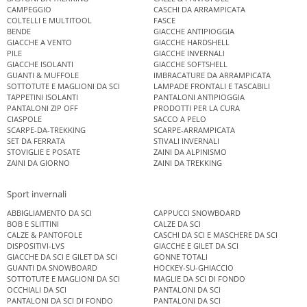
CAMPEGGIO
CASCHI DA ARRAMPICATA
COLTELLI E MULTITOOL
FASCE
BENDE
GIACCHE ANTIPIOGGIA
GIACCHE A VENTO
GIACCHE HARDSHELL
PILE
GIACCHE INVERNALI
GIACCHE ISOLANTI
GIACCHE SOFTSHELL
GUANTI & MUFFOLE
IMBRACATURE DA ARRAMPICATA
SOTTOTUTE E MAGLIONI DA SCI
LAMPADE FRONTALI E TASCABILI
TAPPETINI ISOLANTI
PANTALONI ANTIPIOGGIA
PANTALONI ZIP OFF
PRODOTTI PER LA CURA
CIASPOLE
SACCO A PELO
SCARPE-DA-TREKKING
SCARPE-ARRAMPICATA
SET DA FERRATA
STIVALI INVERNALI
STOVIGLIE E POSATE
ZAINI DA ALPINISMO
ZAINI DA GIORNO
ZAINI DA TREKKING
Sport invernali
ABBIGLIAMENTO DA SCI
CAPPUCCI SNOWBOARD
BOB E SLITTINI
CALZE DA SCI
CALZE & PANTOFOLE
CASCHI DA SCI E MASCHERE DA SCI
DISPOSITIVI-LVS
GIACCHE E GILET DA SCI
GIACCHE DA SCI E GILET DA SCI
GONNE TOTALI
GUANTI DA SNOWBOARD
HOCKEY-SU-GHIACCIO
SOTTOTUTE E MAGLIONI DA SCI
MAGLIE DA SCI DI FONDO
OCCHIALI DA SCI
PANTALONI DA SCI
PANTALONI DA SCI DI FONDO
PANTALONI DA SCI