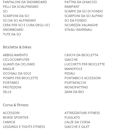
PANTALONI DA SNOWBOARD
PATTINI DA GHIACCIO
PELLI DA SCIALPINISMO
RAMPANT
SCI
SCARPE DA SCI DI FONDO
SCARPONI DA SCI
SCARPONI DA SCI ALPINO
SCI DA SCI ALPINISMO
SCI DA FONDO
CERA PER SCI E CURA DEGLI SCI
SICUREZZA VALANGHE
SNOWBOARD
STIVALI INVERNALI
TUTE DA SCI
Biciclette & bikes
ABBIGLIAMENTO
CASCHI DA BICICLETTA
CICLOCOMPUTER
GIACCHE
GUANTI DA CICLISMO
LUCCHETTI PER BICICLETTE
MAGLIE
MANOPOLE
OCCHIALI DA SOLE
PEDALI
POMPE PER BICICLETTE
PORTABICI E ACCESSORI
PORTABICI
PORTAPACCHI
PROTEZIONI
MONOPATTINO
SELLE
ZAINI DA BICI
Corsa & fitness
ACCESSORI
ATTREZZATURE-FITNESS
BORSE SPORTIVE
PUGILATO
CAMICIE
CALZE DA CORSA
LEGGINGS E TIGHTS FITNESS
GIACCHE E GILET