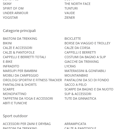
SKINY
THE NORTH FACE
SPIRIT OF OM
TUNTURI
UNDER ARMOUR
VAUDE
YOGISTAR
ZIENER
Categorie principali
BASTONI DA TREKKING
BICICLETTE
BIKINI
BORSE DA VIAGGIO E TROLLEY
CALZE E ACCESSORI
CALZE DA CORSA
CALZE & PANTOFOLE
CAPPELLI E BERRETTI
CAPPELLI E BERRETTI TOTALI
COSTUMI DA BAGNO A SLIP
E-BIKE
GIACCHE DA TREKKING
INFRADITO
LYCRAS
MARSUPI PER BAMBINI
MATERASSINI & GONFIABILI
MOBILI DA CAMPEGGIO
MOUNTAINBIKE
OROLOGI SPORTIVI E FITNESS TRACKER
PANTALONI DA SCI DI FONDO
PANTALONI & SHORTS
SACCO A PELO
SCARPE
SCARPE DA BAGNO E DA NUOTO
MONOPATTINO
SUP & ACCESSORI
TAPPETINI DA YOGA E ACCESSORI
TUTE DA GINNASTICA
ABITI E TUNICHE
Sport outdoor
ACCESSORI PER ZAINI E DRYBAG
ARRAMPICATA
BASTONI DA TREKKING
CALZE & PANTOFOLE