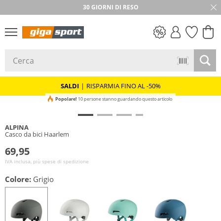
30 GIORNI DI RESO
SALDI
SALDI
|
RISPARMIA FINO AL -50%
Popolare!
10 persone stanno guardando questo articolo
ALPINA
Casco da bici Haarlem
69,95
IVA inclusa, più spese di spedizione
Colore:
Grigio