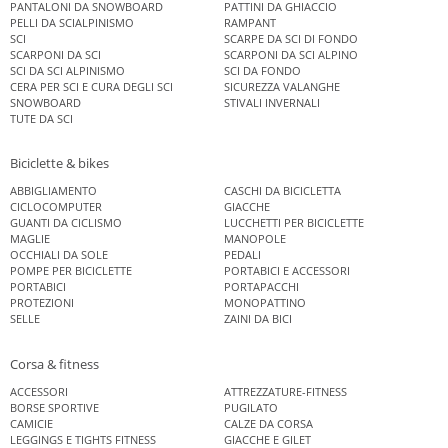
PANTALONI DA SNOWBOARD
PATTINI DA GHIACCIO
PELLI DA SCIALPINISMO
RAMPANT
SCI
SCARPE DA SCI DI FONDO
SCARPONI DA SCI
SCARPONI DA SCI ALPINO
SCI DA SCI ALPINISMO
SCI DA FONDO
CERA PER SCI E CURA DEGLI SCI
SICUREZZA VALANGHE
SNOWBOARD
STIVALI INVERNALI
TUTE DA SCI
Biciclette & bikes
ABBIGLIAMENTO
CASCHI DA BICICLETTA
CICLOCOMPUTER
GIACCHE
GUANTI DA CICLISMO
LUCCHETTI PER BICICLETTE
MAGLIE
MANOPOLE
OCCHIALI DA SOLE
PEDALI
POMPE PER BICICLETTE
PORTABICI E ACCESSORI
PORTABICI
PORTAPACCHI
PROTEZIONI
MONOPATTINO
SELLE
ZAINI DA BICI
Corsa & fitness
ACCESSORI
ATTREZZATURE-FITNESS
BORSE SPORTIVE
PUGILATO
CAMICIE
CALZE DA CORSA
LEGGINGS E TIGHTS FITNESS
GIACCHE E GILET