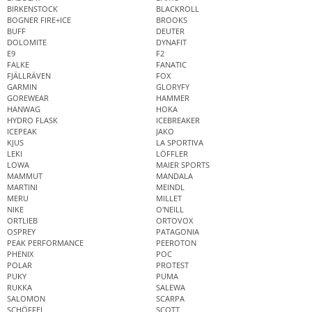
BIRKENSTOCK
BLACKROLL
BOGNER FIRE+ICE
BROOKS
BUFF
DEUTER
DOLOMITE
DYNAFIT
E9
F2
FALKE
FANATIC
FJÄLLRÄVEN
FOX
GARMIN
GLORYFY
GOREWEAR
HAMMER
HANWAG
HOKA
HYDRO FLASK
ICEBREAKER
ICEPEAK
JAKO
KJUS
LA SPORTIVA
LEKI
LÖFFLER
LOWA
MAIER SPORTS
MAMMUT
MANDALA
MARTINI
MEINDL
MERU
MILLET
NIKE
O'NEILL
ORTLIEB
ORTOVOX
OSPREY
PATAGONIA
PEAK PERFORMANCE
PEEROTON
PHENIX
POC
POLAR
PROTEST
PUKY
PUMA
RUKKA
SALEWA
SALOMON
SCARPA
SCHÖFFEL
SCOTT