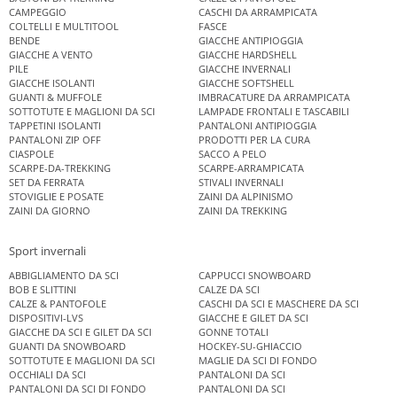
CAMPEGGIO
CASCHI DA ARRAMPICATA
COLTELLI E MULTITOOL
FASCE
BENDE
GIACCHE ANTIPIOGGIA
GIACCHE A VENTO
GIACCHE HARDSHELL
PILE
GIACCHE INVERNALI
GIACCHE ISOLANTI
GIACCHE SOFTSHELL
GUANTI & MUFFOLE
IMBRACATURE DA ARRAMPICATA
SOTTOTUTE E MAGLIONI DA SCI
LAMPADE FRONTALI E TASCABILI
TAPPETINI ISOLANTI
PANTALONI ANTIPIOGGIA
PANTALONI ZIP OFF
PRODOTTI PER LA CURA
CIASPOLE
SACCO A PELO
SCARPE-DA-TREKKING
SCARPE-ARRAMPICATA
SET DA FERRATA
STIVALI INVERNALI
STOVIGLIE E POSATE
ZAINI DA ALPINISMO
ZAINI DA GIORNO
ZAINI DA TREKKING
Sport invernali
ABBIGLIAMENTO DA SCI
CAPPUCCI SNOWBOARD
BOB E SLITTINI
CALZE DA SCI
CALZE & PANTOFOLE
CASCHI DA SCI E MASCHERE DA SCI
DISPOSITIVI-LVS
GIACCHE E GILET DA SCI
GIACCHE DA SCI E GILET DA SCI
GONNE TOTALI
GUANTI DA SNOWBOARD
HOCKEY-SU-GHIACCIO
SOTTOTUTE E MAGLIONI DA SCI
MAGLIE DA SCI DI FONDO
OCCHIALI DA SCI
PANTALONI DA SCI
PANTALONI DA SCI DI FONDO
PANTALONI DA SCI