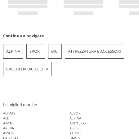
Continua a navigare
ALPINA
SPORT
BICI
ATTREZZATURA E ACCESSORI
CASCHI DA BICICLETTA
Le migliori marche
ADIDAS
AEVOR
ALÉ
ALPINA
AIM'N
ARC'TERYX
ARENA
ASICS
ASSOS
ATOMIC
BABOLAT
BARTS