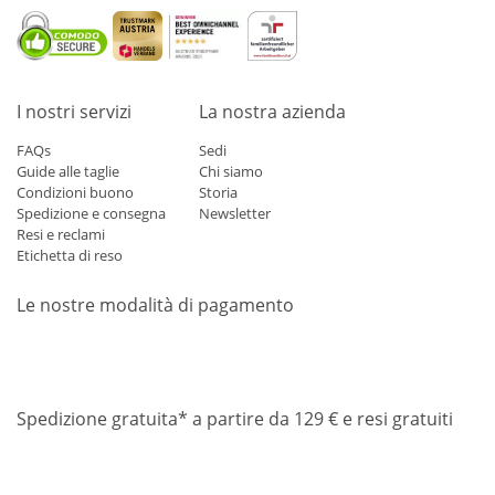
I nostri servizi
La nostra azienda
FAQs
Sedi
Guide alle taglie
Chi siamo
Condizioni buono
Storia
Spedizione e consegna
Newsletter
Resi e reclami
Etichetta di reso
Le nostre modalità di pagamento
Mastercard
Visa
Diners
Applepay
Amazon
Paypal
Klarn
Spedizione gratuita* a partire da 129 € e resi gratuiti