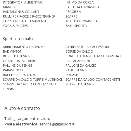
INTEGRATORI ALIMENTARI
INTIMO DA CORSA
MANUBRI
PALLE DA GINNASTICA
PANTALONI & COLLANT
REGGISENI
RULLI PER FASCE E FASCE TRAINER
SCARPE
TAPPETINI DA ALLENAMENTO
TUTE DA GINNASTICA
YOGA & PILATES
ZAINI SPORTIVI
Sport con la palla
ABBIGLIAMENTO DA TENNIS
ATTREZZATURA E ACCESSORI
BADMINTON
BORSE DA CALCIO
BORSE DA TENNIS
CORDE DA TENNIS E ACCESSORI DA TENNIS
GUANTI DA PORTIERE
PALLACANESTRO
PALLINE DA TENNIS
PALLONI DA CALCIO
PARASTINCHI
PADEL TENNIS
RACCHETTE DA TENNIS
SQUASH
SCARPE DA CALCIO TURF E MULTINOCK
SCARPE DA CALCIO CON TACCHETTI
SCARPE DA CALCIO CON TACCHETTI
SCARPE DA TENNIS
TENNIS
Aiuto e contatto
Tutti gli argomenti di aiuto
Posta elettronica:
service@gigasport.it