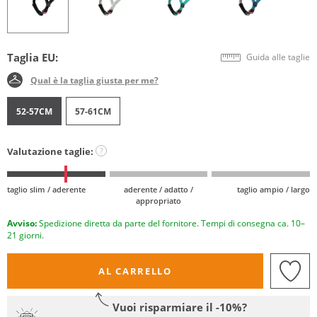
Taglia EU:
Guida alle taglie
Qual è la taglia giusta per me?
52-57CM
57-61CM
Valutazione taglie:
?
taglio slim / aderente
aderente / adatto /
taglio ampio / largo
appropriato
Avviso:
Spedizione diretta da parte del fornitore. Tempi di consegna ca. 10–
21 giorni.
AL CARRELLO
Vuoi risparmiare il -10%?