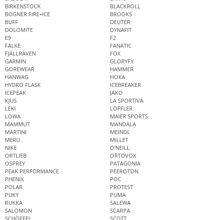
BIRKENSTOCK
BLACKROLL
BOGNER FIRE+ICE
BROOKS
BUFF
DEUTER
DOLOMITE
DYNAFIT
E9
F2
FALKE
FANATIC
FJÄLLRÄVEN
FOX
GARMIN
GLORYFY
GOREWEAR
HAMMER
HANWAG
HOKA
HYDRO FLASK
ICEBREAKER
ICEPEAK
JAKO
KJUS
LA SPORTIVA
LEKI
LÖFFLER
LOWA
MAIER SPORTS
MAMMUT
MANDALA
MARTINI
MEINDL
MERU
MILLET
NIKE
O'NEILL
ORTLIEB
ORTOVOX
OSPREY
PATAGONIA
PEAK PERFORMANCE
PEEROTON
PHENIX
POC
POLAR
PROTEST
PUKY
PUMA
RUKKA
SALEWA
SALOMON
SCARPA
SCHÖFFEL
SCOTT