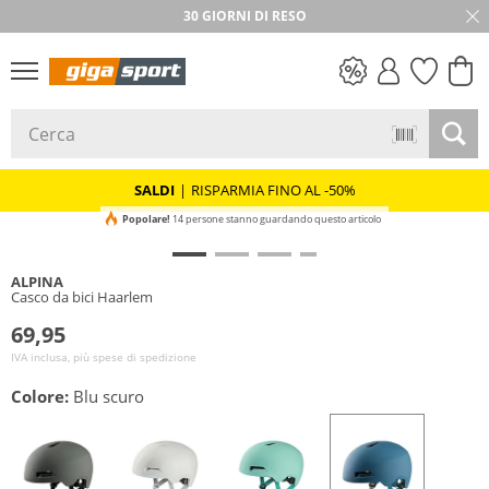
30 GIORNI DI RESO
SALDI
SALDI
|
RISPARMIA FINO AL -50%
Popolare!
14 persone stanno guardando questo articolo
ALPINA
Casco da bici Haarlem
69,95
IVA inclusa, più spese di spedizione
Colore:
Blu scuro