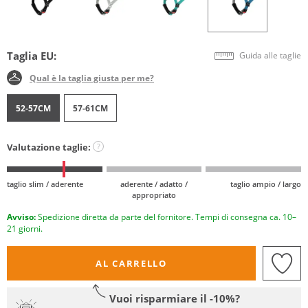
Taglia EU:
Guida alle taglie
Qual è la taglia giusta per me?
52-57CM
57-61CM
Valutazione taglie:
?
taglio slim / aderente
aderente / adatto /
taglio ampio / largo
appropriato
Avviso:
Spedizione diretta da parte del fornitore. Tempi di consegna ca. 10–
21 giorni.
AL CARRELLO
Vuoi risparmiare il -10%?