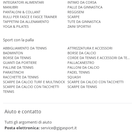
INTEGRATORI ALIMENTARI
INTIMO DA CORSA
MANUBRI
PALLE DA GINNASTICA
PANTALONI & COLLANT
REGGISENI
RULLI PER FASCE E FASCE TRAINER
SCARPE
TAPPETINI DA ALLENAMENTO
TUTE DA GINNASTICA
YOGA & PILATES
ZAINI SPORTIVI
Sport con la palla
ABBIGLIAMENTO DA TENNIS
ATTREZZATURA E ACCESSORI
BADMINTON
BORSE DA CALCIO
BORSE DA TENNIS
CORDE DA TENNIS E ACCESSORI DA TENNIS
GUANTI DA PORTIERE
PALLACANESTRO
PALLINE DA TENNIS
PALLONI DA CALCIO
PARASTINCHI
PADEL TENNIS
RACCHETTE DA TENNIS
SQUASH
SCARPE DA CALCIO TURF E MULTINOCK
SCARPE DA CALCIO CON TACCHETTI
SCARPE DA CALCIO CON TACCHETTI
SCARPE DA TENNIS
TENNIS
Aiuto e contatto
Tutti gli argomenti di aiuto
Posta elettronica:
service@gigasport.it