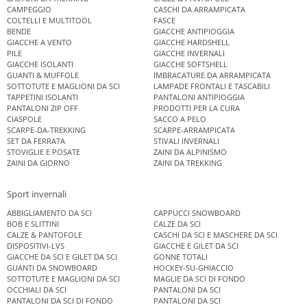
CAMPEGGIO
CASCHI DA ARRAMPICATA
COLTELLI E MULTITOOL
FASCE
BENDE
GIACCHE ANTIPIOGGIA
GIACCHE A VENTO
GIACCHE HARDSHELL
PILE
GIACCHE INVERNALI
GIACCHE ISOLANTI
GIACCHE SOFTSHELL
GUANTI & MUFFOLE
IMBRACATURE DA ARRAMPICATA
SOTTOTUTE E MAGLIONI DA SCI
LAMPADE FRONTALI E TASCABILI
TAPPETINI ISOLANTI
PANTALONI ANTIPIOGGIA
PANTALONI ZIP OFF
PRODOTTI PER LA CURA
CIASPOLE
SACCO A PELO
SCARPE-DA-TREKKING
SCARPE-ARRAMPICATA
SET DA FERRATA
STIVALI INVERNALI
STOVIGLIE E POSATE
ZAINI DA ALPINISMO
ZAINI DA GIORNO
ZAINI DA TREKKING
Sport invernali
ABBIGLIAMENTO DA SCI
CAPPUCCI SNOWBOARD
BOB E SLITTINI
CALZE DA SCI
CALZE & PANTOFOLE
CASCHI DA SCI E MASCHERE DA SCI
DISPOSITIVI-LVS
GIACCHE E GILET DA SCI
GIACCHE DA SCI E GILET DA SCI
GONNE TOTALI
GUANTI DA SNOWBOARD
HOCKEY-SU-GHIACCIO
SOTTOTUTE E MAGLIONI DA SCI
MAGLIE DA SCI DI FONDO
OCCHIALI DA SCI
PANTALONI DA SCI
PANTALONI DA SCI DI FONDO
PANTALONI DA SCI