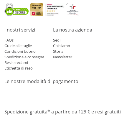
I nostri servizi
La nostra azienda
FAQs
Sedi
Guide alle taglie
Chi siamo
Condizioni buono
Storia
Spedizione e consegna
Newsletter
Resi e reclami
Etichetta di reso
Le nostre modalità di pagamento
Mastercard
Visa
Diners
Applepay
Amazon
Paypal
Klarn
Spedizione gratuita* a partire da 129 € e resi gratuiti