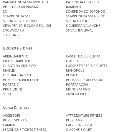
PANTALONI DA SNOWBOARD
PATTINI DA GHIACCIO
PELLI DA SCIALPINISMO
RAMPANT
SCI
SCARPE DA SCI DI FONDO
SCARPONI DA SCI
SCARPONI DA SCI ALPINO
SCI DA SCI ALPINISMO
SCI DA FONDO
CERA PER SCI E CURA DEGLI SCI
SICUREZZA VALANGHE
SNOWBOARD
STIVALI INVERNALI
TUTE DA SCI
Biciclette & bikes
ABBIGLIAMENTO
CASCHI DA BICICLETTA
CICLOCOMPUTER
GIACCHE
GUANTI DA CICLISMO
LUCCHETTI PER BICICLETTE
MAGLIE
MANOPOLE
OCCHIALI DA SOLE
PEDALI
POMPE PER BICICLETTE
PORTABICI E ACCESSORI
PORTABICI
PORTAPACCHI
PROTEZIONI
MONOPATTINO
SELLE
ZAINI DA BICI
Corsa & fitness
ACCESSORI
ATTREZZATURE-FITNESS
BORSE SPORTIVE
PUGILATO
CAMICIE
CALZE DA CORSA
LEGGINGS E TIGHTS FITNESS
GIACCHE E GILET