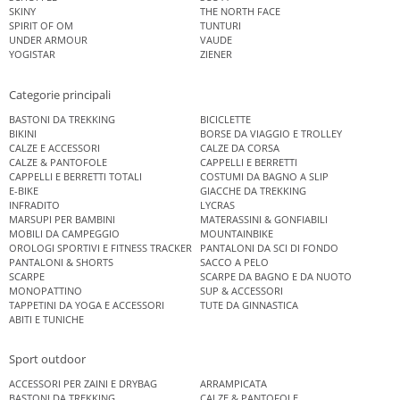
SKINY
THE NORTH FACE
SPIRIT OF OM
TUNTURI
UNDER ARMOUR
VAUDE
YOGISTAR
ZIENER
Categorie principali
BASTONI DA TREKKING
BICICLETTE
BIKINI
BORSE DA VIAGGIO E TROLLEY
CALZE E ACCESSORI
CALZE DA CORSA
CALZE & PANTOFOLE
CAPPELLI E BERRETTI
CAPPELLI E BERRETTI TOTALI
COSTUMI DA BAGNO A SLIP
E-BIKE
GIACCHE DA TREKKING
INFRADITO
LYCRAS
MARSUPI PER BAMBINI
MATERASSINI & GONFIABILI
MOBILI DA CAMPEGGIO
MOUNTAINBIKE
OROLOGI SPORTIVI E FITNESS TRACKER
PANTALONI DA SCI DI FONDO
PANTALONI & SHORTS
SACCO A PELO
SCARPE
SCARPE DA BAGNO E DA NUOTO
MONOPATTINO
SUP & ACCESSORI
TAPPETINI DA YOGA E ACCESSORI
TUTE DA GINNASTICA
ABITI E TUNICHE
Sport outdoor
ACCESSORI PER ZAINI E DRYBAG
ARRAMPICATA
BASTONI DA TREKKING
CALZE & PANTOFOLE