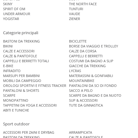
SKINY
THE NORTH FACE
SPIRIT OF OM
TUNTURI
UNDER ARMOUR
VAUDE
YOGISTAR
ZIENER
Categorie principali
BASTONI DA TREKKING
BICICLETTE
BIKINI
BORSE DA VIAGGIO E TROLLEY
CALZE E ACCESSORI
CALZE DA CORSA
CALZE & PANTOFOLE
CAPPELLI E BERRETTI
CAPPELLI E BERRETTI TOTALI
COSTUMI DA BAGNO A SLIP
E-BIKE
GIACCHE DA TREKKING
INFRADITO
LYCRAS
MARSUPI PER BAMBINI
MATERASSINI & GONFIABILI
MOBILI DA CAMPEGGIO
MOUNTAINBIKE
OROLOGI SPORTIVI E FITNESS TRACKER
PANTALONI DA SCI DI FONDO
PANTALONI & SHORTS
SACCO A PELO
SCARPE
SCARPE DA BAGNO E DA NUOTO
MONOPATTINO
SUP & ACCESSORI
TAPPETINI DA YOGA E ACCESSORI
TUTE DA GINNASTICA
ABITI E TUNICHE
Sport outdoor
ACCESSORI PER ZAINI E DRYBAG
ARRAMPICATA
BASTONI DA TREKKING
CALZE & PANTOFOLE