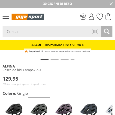
30 GIORNI DI RESO
SALDI
SALDI
|
RISPARMIA FINO AL -50%
Popolare!
11 persone stanno guardando questo articolo
ALPINA
Casco da bici Carapax 2.0
129,95
IVA inclusa, più spese di spedizione
Colore:
Grigio