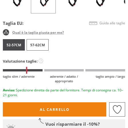
Taglia EU:
Guida alle taglie
Qual è la taglia giusta per me?
52-57CM
57-62CM
Valutazione taglie:
?
taglio slim / aderente
aderente / adatto /
taglio ampio / largo
appropriato
Avviso:
Spedizione diretta da parte del fornitore. Tempi di consegna ca. 10–
21 giorni.
AL CARRELLO
Vuoi risparmiare il -10%?