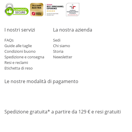
I nostri servizi
La nostra azienda
FAQs
Sedi
Guide alle taglie
Chi siamo
Condizioni buono
Storia
Spedizione e consegna
Newsletter
Resi e reclami
Etichetta di reso
Le nostre modalità di pagamento
Mastercard
Visa
Diners
Applepay
Amazon
Paypal
Klarn
Spedizione gratuita* a partire da 129 € e resi gratuiti