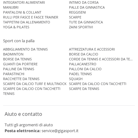
INTEGRATORI ALIMENTARI
INTIMO DA CORSA
MANUBRI
PALLE DA GINNASTICA
PANTALONI & COLLANT
REGGISENI
RULLI PER FASCE E FASCE TRAINER
SCARPE
TAPPETINI DA ALLENAMENTO
TUTE DA GINNASTICA
YOGA & PILATES
ZAINI SPORTIVI
Sport con la palla
ABBIGLIAMENTO DA TENNIS
ATTREZZATURA E ACCESSORI
BADMINTON
BORSE DA CALCIO
BORSE DA TENNIS
CORDE DA TENNIS E ACCESSORI DA TENNIS
GUANTI DA PORTIERE
PALLACANESTRO
PALLINE DA TENNIS
PALLONI DA CALCIO
PARASTINCHI
PADEL TENNIS
RACCHETTE DA TENNIS
SQUASH
SCARPE DA CALCIO TURF E MULTINOCK
SCARPE DA CALCIO CON TACCHETTI
SCARPE DA CALCIO CON TACCHETTI
SCARPE DA TENNIS
TENNIS
Aiuto e contatto
Tutti gli argomenti di aiuto
Posta elettronica:
service@gigasport.it