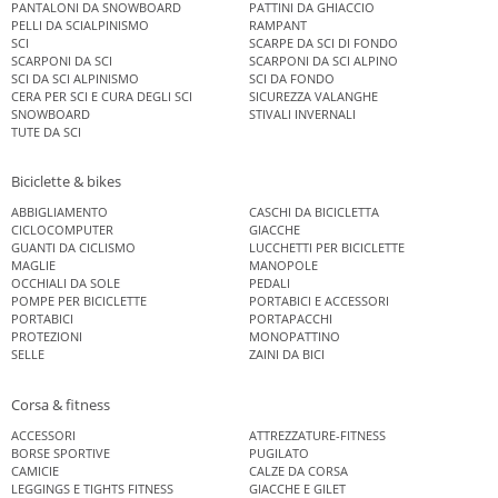
PANTALONI DA SNOWBOARD
PATTINI DA GHIACCIO
PELLI DA SCIALPINISMO
RAMPANT
SCI
SCARPE DA SCI DI FONDO
SCARPONI DA SCI
SCARPONI DA SCI ALPINO
SCI DA SCI ALPINISMO
SCI DA FONDO
CERA PER SCI E CURA DEGLI SCI
SICUREZZA VALANGHE
SNOWBOARD
STIVALI INVERNALI
TUTE DA SCI
Biciclette & bikes
ABBIGLIAMENTO
CASCHI DA BICICLETTA
CICLOCOMPUTER
GIACCHE
GUANTI DA CICLISMO
LUCCHETTI PER BICICLETTE
MAGLIE
MANOPOLE
OCCHIALI DA SOLE
PEDALI
POMPE PER BICICLETTE
PORTABICI E ACCESSORI
PORTABICI
PORTAPACCHI
PROTEZIONI
MONOPATTINO
SELLE
ZAINI DA BICI
Corsa & fitness
ACCESSORI
ATTREZZATURE-FITNESS
BORSE SPORTIVE
PUGILATO
CAMICIE
CALZE DA CORSA
LEGGINGS E TIGHTS FITNESS
GIACCHE E GILET