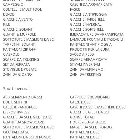
CAMPEGGIO
CASCHI DA ARRAMPICATA
COLTELLI E MULTITOOL
FASCE
BENDE
GIACCHE ANTIPIOGGIA
GIACCHE A VENTO
GIACCHE HARDSHELL
PILE
GIACCHE INVERNALI
GIACCHE ISOLANTI
GIACCHE SOFTSHELL
GUANTI & MUFFOLE
IMBRACATURE DA ARRAMPICATA
SOTTOTUTE E MAGLIONI DA SCI
LAMPADE FRONTALI E TASCABILI
TAPPETINI ISOLANTI
PANTALONI ANTIPIOGGIA
PANTALONI ZIP OFF
PRODOTTI PER LA CURA
CIASPOLE
SACCO A PELO
SCARPE-DA-TREKKING
SCARPE-ARRAMPICATA
SET DA FERRATA
STIVALI INVERNALI
STOVIGLIE E POSATE
ZAINI DA ALPINISMO
ZAINI DA GIORNO
ZAINI DA TREKKING
Sport invernali
ABBIGLIAMENTO DA SCI
CAPPUCCI SNOWBOARD
BOB E SLITTINI
CALZE DA SCI
CALZE & PANTOFOLE
CASCHI DA SCI E MASCHERE DA SCI
DISPOSITIVI-LVS
GIACCHE E GILET DA SCI
GIACCHE DA SCI E GILET DA SCI
GONNE TOTALI
GUANTI DA SNOWBOARD
HOCKEY-SU-GHIACCIO
SOTTOTUTE E MAGLIONI DA SCI
MAGLIE DA SCI DI FONDO
OCCHIALI DA SCI
PANTALONI DA SCI
PANTALONI DA SCI DI FONDO
PANTALONI DA SCI