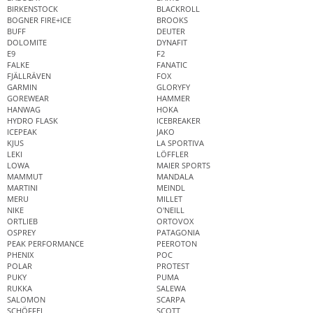
BIRKENSTOCK
BLACKROLL
BOGNER FIRE+ICE
BROOKS
BUFF
DEUTER
DOLOMITE
DYNAFIT
E9
F2
FALKE
FANATIC
FJÄLLRÄVEN
FOX
GARMIN
GLORYFY
GOREWEAR
HAMMER
HANWAG
HOKA
HYDRO FLASK
ICEBREAKER
ICEPEAK
JAKO
KJUS
LA SPORTIVA
LEKI
LÖFFLER
LOWA
MAIER SPORTS
MAMMUT
MANDALA
MARTINI
MEINDL
MERU
MILLET
NIKE
O'NEILL
ORTLIEB
ORTOVOX
OSPREY
PATAGONIA
PEAK PERFORMANCE
PEEROTON
PHENIX
POC
POLAR
PROTEST
PUKY
PUMA
RUKKA
SALEWA
SALOMON
SCARPA
SCHÖFFEL
SCOTT