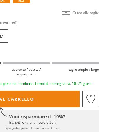
DEAL
DEAL
Guida alle taglie
ta per me?
CM
aderente / adatto /
taglio ampio / largo
appropriato
a parte del fornitore. Tempi di consegna ca. 10–21 giorni.
AL CARRELLO
Vuoi risparmiare il -10%?
Iscriviti
ora
alla newsletter.
Si prega di rispettare le condizioni del buono.