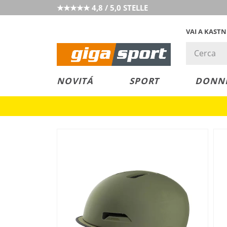
★★★★★ 4,8 / 5,0 STELLE
VAI A KAST
PREZZO &
SALDI
NOVITÁ
SPORT
DONN
VALORE