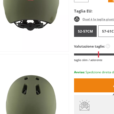
Taglia EU:
Qual è la taglia gius
52-57CM
57-61
Valutazione taglie:
?
taglio slim / aderente
Avviso:
Spedizione diretta d