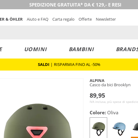
SPEDIZIONE GRATUITA* DA € 129,- E RESI
NER & ÖHLER
Aiuto e FAQ
Carta regalo
Offerte
Newsletter
E
UOMINI
BAMBINI
BRAND
SALDI
|
RISPARMIA FINO AL -50%
ALPINA
Casco da bici Brooklyn
89,95
IVA inclusa, più spese di spedizi
Colore:
Oliva