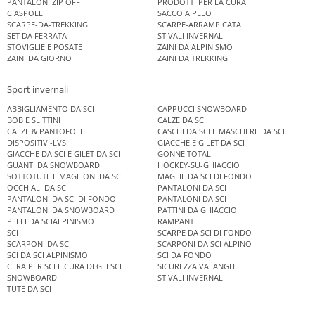
PANTALONI ZIP OFF
PRODOTTI PER LA CURA
CIASPOLE
SACCO A PELO
SCARPE-DA-TREKKING
SCARPE-ARRAMPICATA
SET DA FERRATA
STIVALI INVERNALI
STOVIGLIE E POSATE
ZAINI DA ALPINISMO
ZAINI DA GIORNO
ZAINI DA TREKKING
Sport invernali
ABBIGLIAMENTO DA SCI
CAPPUCCI SNOWBOARD
BOB E SLITTINI
CALZE DA SCI
CALZE & PANTOFOLE
CASCHI DA SCI E MASCHERE DA SCI
DISPOSITIVI-LVS
GIACCHE E GILET DA SCI
GIACCHE DA SCI E GILET DA SCI
GONNE TOTALI
GUANTI DA SNOWBOARD
HOCKEY-SU-GHIACCIO
SOTTOTUTE E MAGLIONI DA SCI
MAGLIE DA SCI DI FONDO
OCCHIALI DA SCI
PANTALONI DA SCI
PANTALONI DA SCI DI FONDO
PANTALONI DA SCI
PANTALONI DA SNOWBOARD
PATTINI DA GHIACCIO
PELLI DA SCIALPINISMO
RAMPANT
SCI
SCARPE DA SCI DI FONDO
SCARPONI DA SCI
SCARPONI DA SCI ALPINO
SCI DA SCI ALPINISMO
SCI DA FONDO
CERA PER SCI E CURA DEGLI SCI
SICUREZZA VALANGHE
SNOWBOARD
STIVALI INVERNALI
TUTE DA SCI