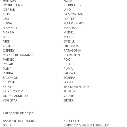
HANWAG
HOKA
HYDRO FLASK
ICEBREAKER
ICEPEAK
JAKO
KJUS
LA SPORTIVA
LEKI
LÖFFLER
LOWA
MAIER SPORTS
MAMMUT
MANDALA
MARTINI
MEINDL
MERU
MILLET
NIKE
O'NEILL
ORTLIEB
ORTOVOX
OSPREY
PATAGONIA
PEAK PERFORMANCE
PEEROTON
PHENIX
POC
POLAR
PROTEST
PUKY
PUMA
RUKKA
SALEWA
SALOMON
SCARPA
SCHÖFFEL
SCOTT
SKINY
THE NORTH FACE
SPIRIT OF OM
TUNTURI
UNDER ARMOUR
VAUDE
YOGISTAR
ZIENER
Categorie principali
BASTONI DA TREKKING
BICICLETTE
BIKINI
BORSE DA VIAGGIO E TROLLEY