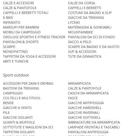
CALZE E ACCESSORI
CALZE DA CORSA
CALZE & PANTOFOLE
CAPPELLI E BERRETTI
CAPPELLI E BERRETTI TOTALI
COSTUMI DA BAGNO A SLIP
E-BIKE
GIACCHE DA TREKKING
INFRADITO
LYCRAS
MARSUPI PER BAMBINI
MATERASSINI & GONFIABILI
MOBILI DA CAMPEGGIO
MOUNTAINBIKE
OROLOGI SPORTIVI E FITNESS TRACKER
PANTALONI DA SCI DI FONDO
PANTALONI & SHORTS
SACCO A PELO
SCARPE
SCARPE DA BAGNO E DA NUOTO
MONOPATTINO
SUP & ACCESSORI
TAPPETINI DA YOGA E ACCESSORI
TUTE DA GINNASTICA
ABITI E TUNICHE
Sport outdoor
ACCESSORI PER ZAINI E DRYBAG
ARRAMPICATA
BASTONI DA TREKKING
CALZE & PANTOFOLE
CAMPEGGIO
CASCHI DA ARRAMPICATA
COLTELLI E MULTITOOL
FASCE
BENDE
GIACCHE ANTIPIOGGIA
GIACCHE A VENTO
GIACCHE HARDSHELL
PILE
GIACCHE INVERNALI
GIACCHE ISOLANTI
GIACCHE SOFTSHELL
GUANTI & MUFFOLE
IMBRACATURE DA ARRAMPICATA
SOTTOTUTE E MAGLIONI DA SCI
LAMPADE FRONTALI E TASCABILI
TAPPETINI ISOLANTI
PANTALONI ANTIPIOGGIA