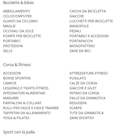
Biciclette & bikes
ABBIGLIAMENTO
CASCHI DA BICICLETTA
CICLOCOMPUTER
GIACCHE
GUANTI DA CICLISMO
LUCCHETTI PER BICICLETTE
MAGLIE
MANOPOLE
OCCHIALI DA SOLE
PEDALI
POMPE PER BICICLETTE
PORTABICI E ACCESSORI
PORTABICI
PORTAPACCHI
PROTEZIONI
MONOPATTINO
SELLE
ZAINI DA BICI
Corsa & fitness
ACCESSORI
ATTREZZATURE-FITNESS
BORSE SPORTIVE
PUGILATO
CAMICIE
CALZE DA CORSA
LEGGINGS E TIGHTS FITNESS
GIACCHE E GILET
INTEGRATORI ALIMENTARI
INTIMO DA CORSA
MANUBRI
PALLE DA GINNASTICA
PANTALONI & COLLANT
REGGISENI
RULLI PER FASCE E FASCE TRAINER
SCARPE
TAPPETINI DA ALLENAMENTO
TUTE DA GINNASTICA
YOGA & PILATES
ZAINI SPORTIVI
Sport con la palla