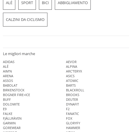
ALÉ
SPORT
BICI
ABBIGLIAMENTO
CALZINI DA CICLISMO
Le migliori marche
ADIDAS
AEVOR
ALÉ
ALPINA
AIM'N
ARC'TERYX
ARENA
ASICS
ASSOS
ATOMIC
BABOLAT
BARTS
BIRKENSTOCK
BLACKROLL
BOGNER FIRE+ICE
BROOKS
BUFF
DEUTER
DOLOMITE
DYNAFIT
E9
F2
FALKE
FANATIC
FJÄLLRÄVEN
FOX
GARMIN
GLORYFY
GOREWEAR
HAMMER