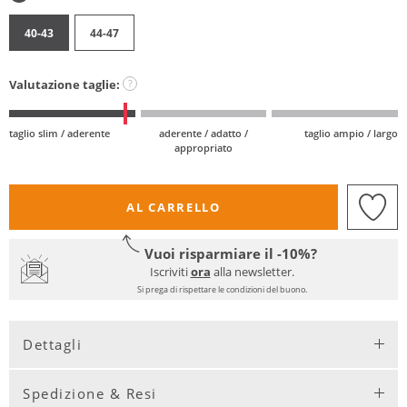
40-43
44-47
Valutazione taglie:
?
taglio slim / aderente
aderente / adatto /
taglio ampio / largo
appropriato
AL CARRELLO
Vuoi risparmiare il -10%?
Iscriviti
ora
alla newsletter.
Si prega di rispettare le condizioni del buono.
Dettagli
Spedizione & Resi