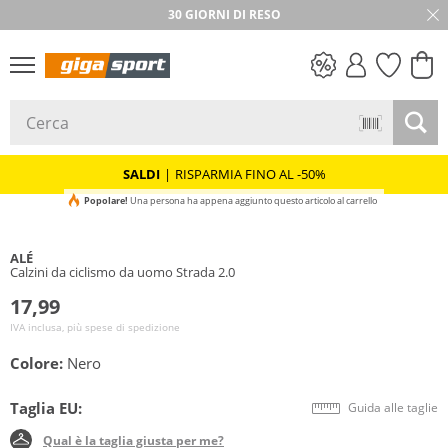
30 GIORNI DI RESO
SALDI
SALDI
|
RISPARMIA FINO AL -50%
Popolare!
Una persona ha appena aggiunto questo articolo al carrello
ALÉ
Calzini da ciclismo da uomo Strada 2.0
17,99
IVA inclusa, più spese di spedizione
Colore:
Nero
Taglia EU:
Guida alle taglie
Qual è la taglia giusta per me?