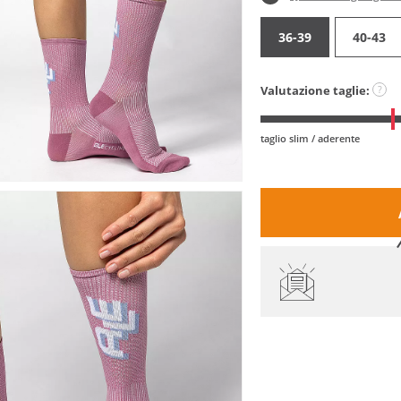
36-39
40-43
Valutazione taglie:
?
taglio slim / aderente