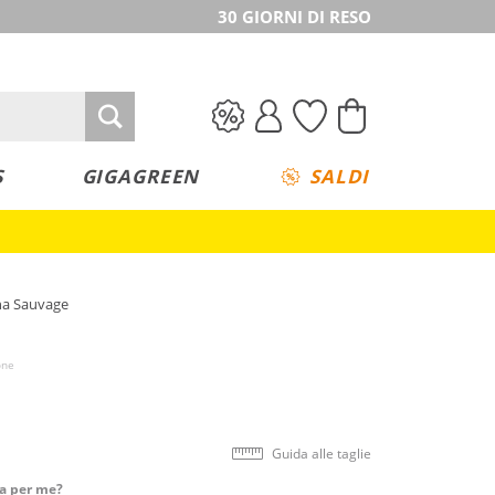
30 GIORNI DI RESO
S
GIGAGREEN
SALDI
nna Sauvage
one
Guida alle taglie
ta per me?