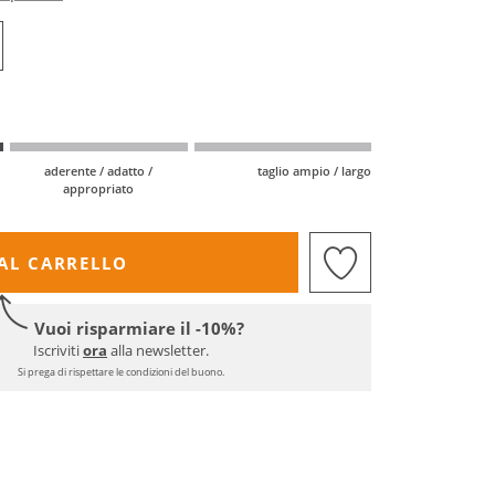
aderente / adatto /
taglio ampio / largo
appropriato
AL CARRELLO
Vuoi risparmiare il -10%?
Iscriviti
ora
alla newsletter.
Si prega di rispettare le condizioni del buono.