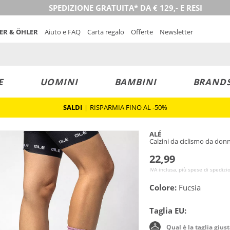
SPEDIZIONE GRATUITA* DA € 129,- E RESI
NER & ÖHLER
Aiuto e FAQ
Carta regalo
Offerte
Newsletter
E
UOMINI
BAMBINI
BRAND
SALDI
|
RISPARMIA FINO AL -50%
ALÉ
Calzini da ciclismo da do
22,99
IVA inclusa, più spese di spedizi
Colore:
Fucsia
Taglia EU:
Qual è la taglia gius