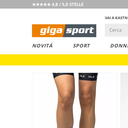
★★★★★ 4,8 / 5,0 STELLE
VAI A KAST
PREZZO &
SALDI
NOVITÁ
SPORT
DONN
VALORE