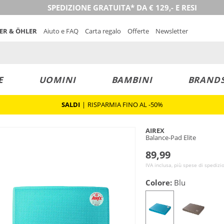
SPEDIZIONE GRATUITA* DA € 129,- E RESI
NER & ÖHLER
Aiuto e FAQ
Carta regalo
Offerte
Newsletter
E
UOMINI
BAMBINI
BRAND
SALDI
|
RISPARMIA FINO AL -50%
AIREX
Balance-Pad Elite
89,99
IVA inclusa, più spese di spedizi
Colore:
Blu