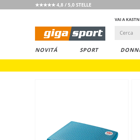
★★★★★ 4,8 / 5,0 STELLE
VAI A KAST
PREZZO &
SALDI
NOVITÁ
SPORT
DONN
VALORE