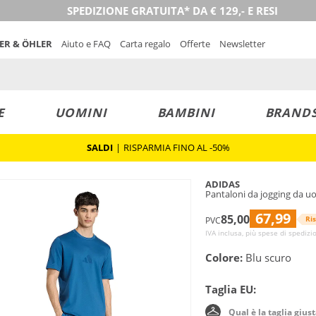
SPEDIZIONE GRATUITA* DA € 129,- E RESI
NER & ÖHLER
Aiuto e FAQ
Carta regalo
Offerte
Newsletter
E
UOMINI
BAMBINI
BRAND
SALDI
|
RISPARMIA FINO AL -50%
ADIDAS
Pantaloni da jogging da 
67,99
85,00
Ri
PVC
IVA inclusa, più spese di spedizi
Colore:
Blu scuro
Taglia EU:
Qual è la taglia gius