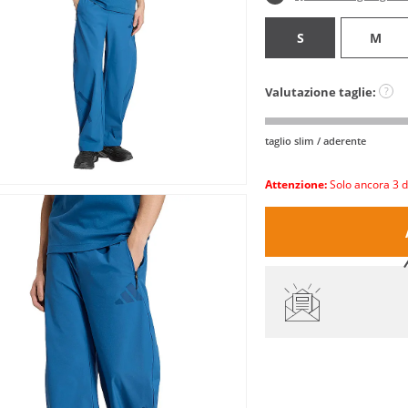
S
M
Valutazione taglie:
?
taglio slim / aderente
Attenzione:
Solo ancora 3 d