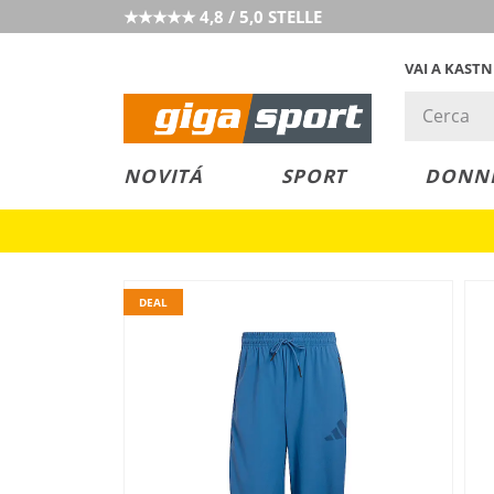
★★★★★ 4,8 / 5,0 STELLE
VAI A KAST
PREZZO &
SALDI
NOVITÁ
SPORT
DONN
VALORE
DEAL