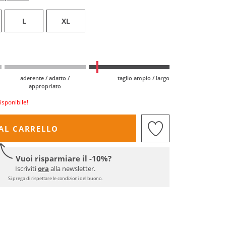
L
XL
aderente / adatto /
taglio ampio / largo
appropriato
isponibile!
AL CARRELLO
Vuoi risparmiare il -10%?
Iscriviti
ora
alla newsletter.
Si prega di rispettare le condizioni del buono.