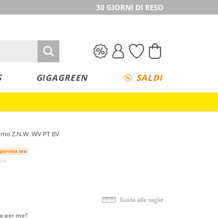
30 GIORNI DI RESO
S
GIGAGREEN
SALDI
uomo Z.N.W. WV PT BV
sparmia
ora
one
Guida alle taglie
ta per me?