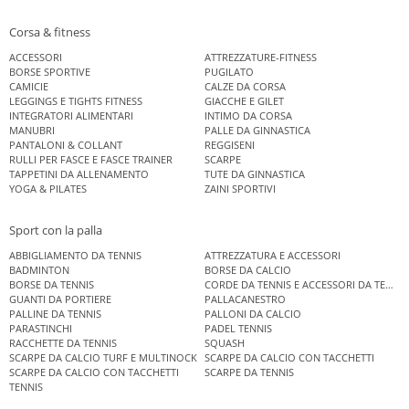
Corsa & fitness
ACCESSORI
ATTREZZATURE-FITNESS
BORSE SPORTIVE
PUGILATO
CAMICIE
CALZE DA CORSA
LEGGINGS E TIGHTS FITNESS
GIACCHE E GILET
INTEGRATORI ALIMENTARI
INTIMO DA CORSA
MANUBRI
PALLE DA GINNASTICA
PANTALONI & COLLANT
REGGISENI
RULLI PER FASCE E FASCE TRAINER
SCARPE
TAPPETINI DA ALLENAMENTO
TUTE DA GINNASTICA
YOGA & PILATES
ZAINI SPORTIVI
Sport con la palla
ABBIGLIAMENTO DA TENNIS
ATTREZZATURA E ACCESSORI
BADMINTON
BORSE DA CALCIO
BORSE DA TENNIS
CORDE DA TENNIS E ACCESSORI DA TENNIS
GUANTI DA PORTIERE
PALLACANESTRO
PALLINE DA TENNIS
PALLONI DA CALCIO
PARASTINCHI
PADEL TENNIS
RACCHETTE DA TENNIS
SQUASH
SCARPE DA CALCIO TURF E MULTINOCK
SCARPE DA CALCIO CON TACCHETTI
SCARPE DA CALCIO CON TACCHETTI
SCARPE DA TENNIS
TENNIS