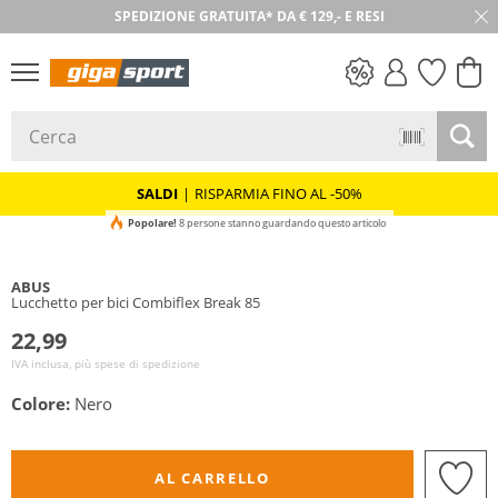
SPEDIZIONE GRATUITA* DA € 129,- E RESI
30 GIORNI DI RESO
SALDI
SALDI
|
RISPARMIA FINO AL -50%
Popolare!
8 persone stanno guardando questo articolo
ABUS
Lucchetto per bici Combiflex Break 85
22,99
IVA inclusa, più spese di spedizione
Colore:
Nero
AL CARRELLO