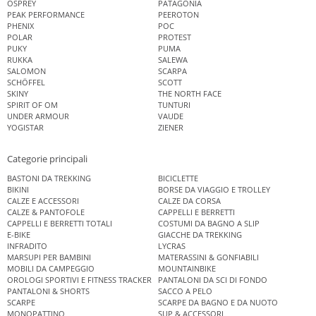
OSPREY
PATAGONIA
PEAK PERFORMANCE
PEEROTON
PHENIX
POC
POLAR
PROTEST
PUKY
PUMA
RUKKA
SALEWA
SALOMON
SCARPA
SCHÖFFEL
SCOTT
SKINY
THE NORTH FACE
SPIRIT OF OM
TUNTURI
UNDER ARMOUR
VAUDE
YOGISTAR
ZIENER
Categorie principali
BASTONI DA TREKKING
BICICLETTE
BIKINI
BORSE DA VIAGGIO E TROLLEY
CALZE E ACCESSORI
CALZE DA CORSA
CALZE & PANTOFOLE
CAPPELLI E BERRETTI
CAPPELLI E BERRETTI TOTALI
COSTUMI DA BAGNO A SLIP
E-BIKE
GIACCHE DA TREKKING
INFRADITO
LYCRAS
MARSUPI PER BAMBINI
MATERASSINI & GONFIABILI
MOBILI DA CAMPEGGIO
MOUNTAINBIKE
OROLOGI SPORTIVI E FITNESS TRACKER
PANTALONI DA SCI DI FONDO
PANTALONI & SHORTS
SACCO A PELO
SCARPE
SCARPE DA BAGNO E DA NUOTO
MONOPATTINO
SUP & ACCESSORI