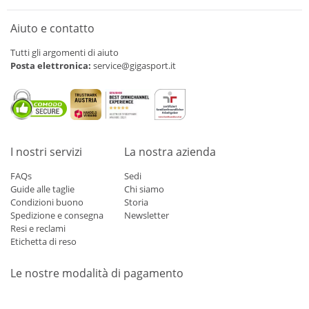
Aiuto e contatto
Tutti gli argomenti di aiuto
Posta elettronica:
service@gigasport.it
I nostri servizi
La nostra azienda
FAQs
Sedi
Guide alle taglie
Chi siamo
Condizioni buono
Storia
Spedizione e consegna
Newsletter
Resi e reclami
Etichetta di reso
Le nostre modalità di pagamento
Mastercard
Visa
Diners
Applepay
Amazon
Paypal
Klarn