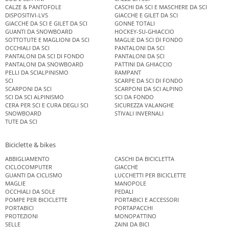
CALZE & PANTOFOLE
CASCHI DA SCI E MASCHERE DA SCI
DISPOSITIVI-LVS
GIACCHE E GILET DA SCI
GIACCHE DA SCI E GILET DA SCI
GONNE TOTALI
GUANTI DA SNOWBOARD
HOCKEY-SU-GHIACCIO
SOTTOTUTE E MAGLIONI DA SCI
MAGLIE DA SCI DI FONDO
OCCHIALI DA SCI
PANTALONI DA SCI
PANTALONI DA SCI DI FONDO
PANTALONI DA SCI
PANTALONI DA SNOWBOARD
PATTINI DA GHIACCIO
PELLI DA SCIALPINISMO
RAMPANT
SCI
SCARPE DA SCI DI FONDO
SCARPONI DA SCI
SCARPONI DA SCI ALPINO
SCI DA SCI ALPINISMO
SCI DA FONDO
CERA PER SCI E CURA DEGLI SCI
SICUREZZA VALANGHE
SNOWBOARD
STIVALI INVERNALI
TUTE DA SCI
Biciclette & bikes
ABBIGLIAMENTO
CASCHI DA BICICLETTA
CICLOCOMPUTER
GIACCHE
GUANTI DA CICLISMO
LUCCHETTI PER BICICLETTE
MAGLIE
MANOPOLE
OCCHIALI DA SOLE
PEDALI
POMPE PER BICICLETTE
PORTABICI E ACCESSORI
PORTABICI
PORTAPACCHI
PROTEZIONI
MONOPATTINO
SELLE
ZAINI DA BICI