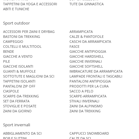
TAPPETINI DA YOGA E ACCESSORI
TUTE DA GINNASTICA
ABITI E TUNICHE
Sport outdoor
ACCESSORI PER ZAINI E DRYBAG
ARRAMPICATA
BASTONI DA TREKKING
CALZE & PANTOFOLE
CAMPEGGIO
CASCHI DA ARRAMPICATA
COLTELLI E MULTITOOL
FASCE
BENDE
GIACCHE ANTIPIOGGIA
GIACCHE A VENTO
GIACCHE HARDSHELL
PILE
GIACCHE INVERNALI
GIACCHE ISOLANTI
GIACCHE SOFTSHELL
GUANTI & MUFFOLE
IMBRACATURE DA ARRAMPICATA
SOTTOTUTE E MAGLIONI DA SCI
LAMPADE FRONTALI E TASCABILI
TAPPETINI ISOLANTI
PANTALONI ANTIPIOGGIA
PANTALONI ZIP OFF
PRODOTTI PER LA CURA
CIASPOLE
SACCO A PELO
SCARPE-DA-TREKKING
SCARPE-ARRAMPICATA
SET DA FERRATA
STIVALI INVERNALI
STOVIGLIE E POSATE
ZAINI DA ALPINISMO
ZAINI DA GIORNO
ZAINI DA TREKKING
Sport invernali
ABBIGLIAMENTO DA SCI
CAPPUCCI SNOWBOARD
BOB E SLITTINI
CALZE DA SCI