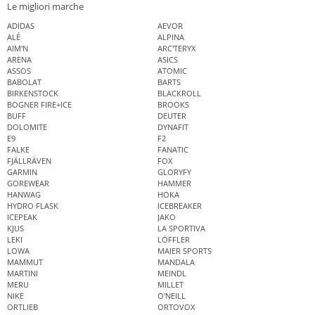
Le migliori marche
ADIDAS
AEVOR
ALÉ
ALPINA
AIM'N
ARC'TERYX
ARENA
ASICS
ASSOS
ATOMIC
BABOLAT
BARTS
BIRKENSTOCK
BLACKROLL
BOGNER FIRE+ICE
BROOKS
BUFF
DEUTER
DOLOMITE
DYNAFIT
E9
F2
FALKE
FANATIC
FJÄLLRÄVEN
FOX
GARMIN
GLORYFY
GOREWEAR
HAMMER
HANWAG
HOKA
HYDRO FLASK
ICEBREAKER
ICEPEAK
JAKO
KJUS
LA SPORTIVA
LEKI
LÖFFLER
LOWA
MAIER SPORTS
MAMMUT
MANDALA
MARTINI
MEINDL
MERU
MILLET
NIKE
O'NEILL
ORTLIEB
ORTOVOX